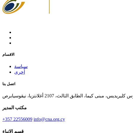
الاقسام
سياسة
اُخرى
اتصل بنا
ديس، مبنى كيما، الطابق الثالث، 2107 أغلانتزيا، نيقوسيابرص
مكتب المدير
+357 22556009
info@cna.org.cy
قسم الانباء