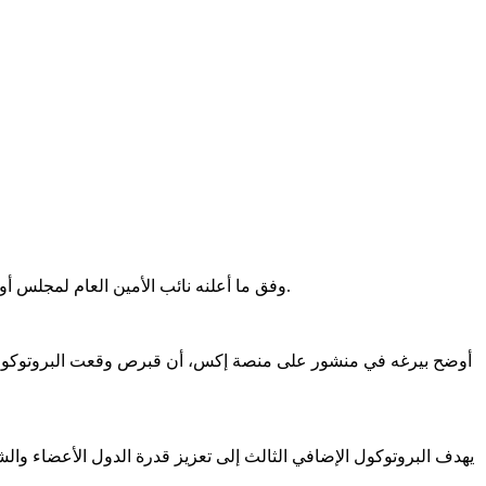
وفق ما أعلنه نائب الأمين العام لمجلس أوروبا بيورن بيرغه، وقعت قبرص اتفاقيتين تابعتين لمجلس أوروبا، في خطوة تهدف إلى تعزيز التعاون القضائي الدولي ومكافحة الجرائم البيئية.
أوضح بيرغه في منشور على منصة إكس، أن قبرص وقعت البروتوكول الإضاف
يهدف البروتوكول الإضافي الثالث إلى تعزيز قدرة الدول الأعضاء والش