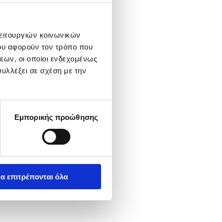
λειτουργιών κοινωνικών
ου αφορούν τον τρόπο που
εων, οι οποίοι ενδεχομένως
υλλέξει σε σχέση με την
Εμπορικής προώθησης
α επιτρέπονται όλα