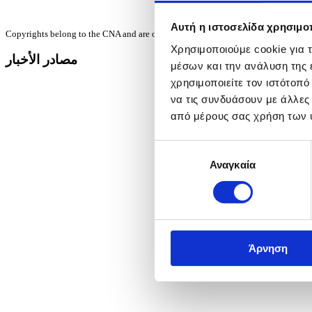
Αυτή η ιστοσελίδα χρησιμοπ
Copyrights belong to the CNA and are only granted to subscribers for a specific u
Χρησιμοποιούμε cookie για 
مصادر الأخبار
μέσων και την ανάλυση της
χρησιμοποιείτε τον ιστότοπ
να τις συνδυάσουν με άλλες
από μέρους σας χρήση των 
Επιλογή
Αναγκαία
συγκατάθεσης
Άρνηση