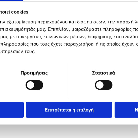
οιεί cookies
se.
την εξατομίκευση περιεχομένου και διαφημίσεων, την παροχή 
 επισκεψιμότητάς μας. Επιπλέον, μοιραζόμαστε πληροφορίες π
ό μας με συνεργάτες κοινωνικών μέσων, διαφήμισης και αναλύσ
 πληροφορίες που τους έχετε παραχωρήσει ή τις οποίες έχουν σ
υπηρεσιών τους.
Προτιμήσεις
Στατιστικά
Επιτρέπεται η επιλογή
Ν