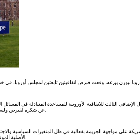
ي الثالث للاتفاقية الأوروبية للمساعدة المتبادلة في المسائل الجنائي
عن شكره لقبرص ولسفيرها لدى مجلس أوروبا جورج يانغو على دعمهما والتزامهما المستمر.
ريكة على مواجهة الجريمة بفعالية في ظل المتغيرات السياسية والاجتما
الأصلية الموقعة عام 1959 وبروتوكوليها السابقين بما يتلاءم مع التحديات المعاصرة.