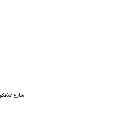
شارع غلافكوس كليري