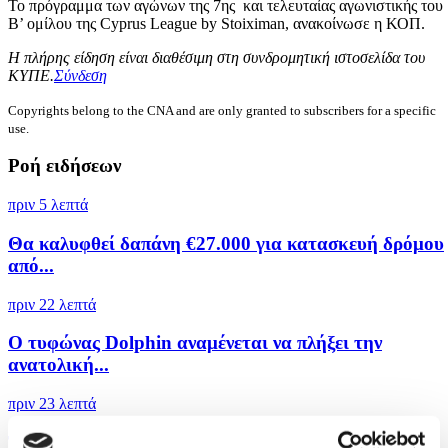
Το πρόγραμμα των αγώνων της 7ης και τελευταίας αγωνιστικής του
Β’ ομίλου της Cyprus League by Stoiximan, ανακοίνωσε η ΚΟΠ.
Η πλήρης είδηση είναι διαθέσιμη στη συνδρομητική ιστοσελίδα του
ΚΥΠΕ.
Σύνδεση
Copyrights belong to the CNA and are only granted to subscribers for a specific
use.
Ροή ειδήσεων
πριν 5 λεπτά
Θα καλυφθεί δαπάνη €27.000 για κατασκευή δρόμου
από...
πριν 22 λεπτά
Ο τυφώνας Dolphin αναμένεται να πλήξει την
ανατολική...
πριν 23 λεπτά
Το Χονγκ Κονγκ κατέγραψε ρεκόρ ζέστης με 36,9