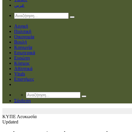
عربي
Αρχική
Πολιτική
Οικονομία
Βουλή
Κοινωνία
Εσωτερικά
Ευρώπη
Κόσμος
Αθλητικά
Virals
Επιστήμες
Σύνδεση
ΚΥΠΕ
Λευκωσία
Updated