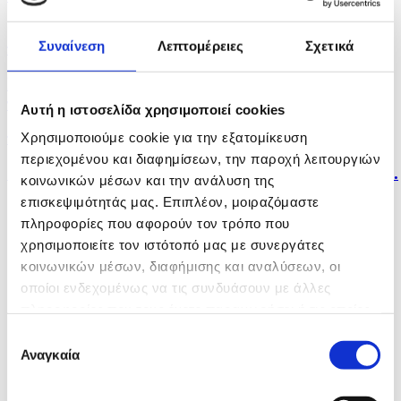
βαθμούς...
Συναίνεση
Λεπτομέρειες
Σχετικά
πριν 24 λεπτά
Συνομιλίες με τις ΗΠΑ δεν θα γίνουν όσο
παραβιάζεται...
Αυτή η ιστοσελίδα χρησιμοποιεί cookies
Χρησιμοποιούμε cookie για την εξατομίκευση
πριν 42 λεπτά
περιεχομένου και διαφημίσεων, την παροχή λειτουργιών
«Αυστηρές τιμωρίες για όποιον δικαστή αποδειχθεί...
κοινωνικών μέσων και την ανάλυση της
επισκεψιμότητάς μας. Επιπλέον, μοιραζόμαστε
πληροφορίες που αφορούν τον τρόπο που
χρησιμοποιείτε τον ιστότοπό μας με συνεργάτες
κοινωνικών μέσων, διαφήμισης και αναλύσεων, οι
οποίοι ενδεχομένως να τις συνδυάσουν με άλλες
πληροφορίες που τους έχετε παραχωρήσει ή τις οποίες
έχουν συλλέξει σε σχέση με την από μέρους σας χρήση
Επιλογή
των υπηρεσιών τους.
Αναγκαία
συγκατάθεσης