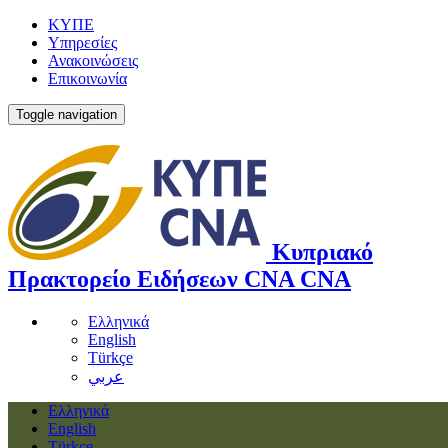
ΚΥΠΕ
Υπηρεσίες
Ανακοινώσεις
Επικοινωνία
Toggle navigation
Κυπριακό
Πρακτορείο Ειδήσεων
CNA
CNA
Ελληνικά
English
Türkçe
عربي
Ελληνικά
English
Türkçe