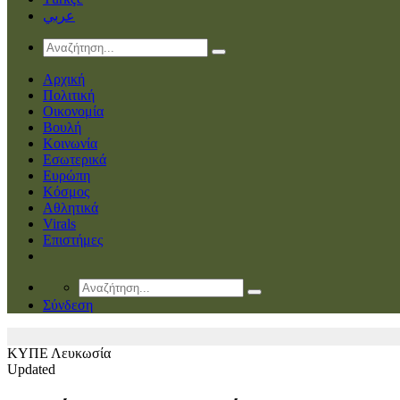
عربي
Αρχική
Πολιτική
Οικονομία
Βουλή
Κοινωνία
Εσωτερικά
Ευρώπη
Κόσμος
Αθλητικά
Virals
Επιστήμες
Σύνδεση
ΚΥΠΕ
Λευκωσία
Updated