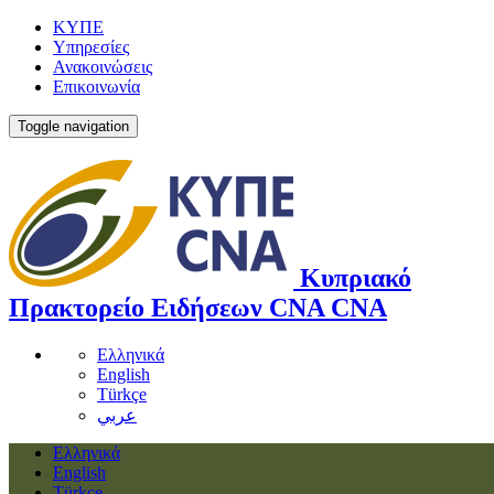
ΚΥΠΕ
Υπηρεσίες
Ανακοινώσεις
Επικοινωνία
Toggle navigation
Κυπριακό
Πρακτορείο Ειδήσεων
CNA
CNA
Ελληνικά
English
Türkçe
عربي
Ελληνικά
English
Türkçe