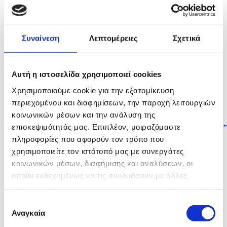
πριν 16 λεπτά
Απεβίωσε ο βετεράνος του Β' Παγκοσμίου και
Συναίνεση
Λεπτομέρειες
Σχετικά
αγωνιστής...
πριν 27 λεπτά
Αυτή η ιστοσελίδα χρησιμοποιεί cookies
Μυστηριώδεις θάνατοι ταράνδων στο αρχιπέλαγος...
Χρησιμοποιούμε cookie για την εξατομίκευση
περιεχομένου και διαφημίσεων, την παροχή λειτουργιών
πριν 36 λεπτά
κοινωνικών μέσων και την ανάλυση της
Εννέα χώρες απορρίπτουν τον ρωσικό ισχυρισμό περί..
επισκεψιμότητάς μας. Επιπλέον, μοιραζόμαστε
πληροφορίες που αφορούν τον τρόπο που
χρησιμοποιείτε τον ιστότοπό μας με συνεργάτες
κοινωνικών μέσων, διαφήμισης και αναλύσεων, οι
οποίοι ενδεχομένως να τις συνδυάσουν με άλλες
πληροφορίες που τους έχετε παραχωρήσει ή τις οποίες
έχουν συλλέξει σε σχέση με την από μέρους σας χρήση
Επιλογή
των υπηρεσιών τους.
Αναγκαία
συγκατάθεσης