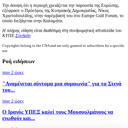
Την άποψη ότι η περιοχή χρειάζεται την παρουσία της Ευρώπης,
εξέφρασε ο Πρόεδρος της Κυπριακής Δημοκρατίας, Νίκος
Χριστοδουλίδης, στην παρέμβασή του στο Europe Gulf Forum, το
οποίο διεξάγεται στην Καλαμάτα.
Η πλήρης είδηση είναι διαθέσιμη στη συνδρομητική ιστοσελίδα του
ΚΥΠΕ.
Σύνδεση
Copyrights belong to the CNA and are only granted to subscribers for a specific
use.
Ροή ειδήσεων
πριν 2 ώρες
"Αναμένεται σύντομα μια συμφωνία" για τα Στενά
του...
πριν 2 ώρες
Ο Ιρανός ΥΠΕΞ καλεί τους Μουσουλμάνους να
ενωθούν και...