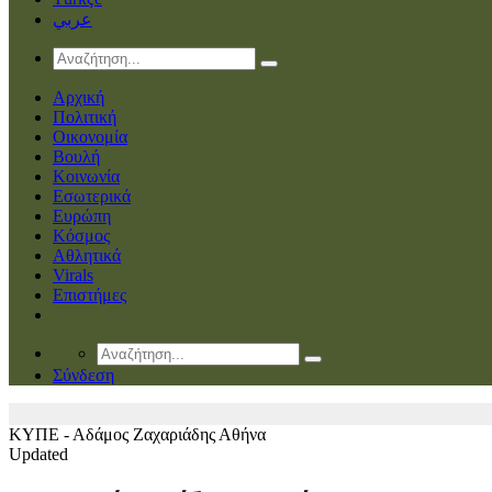
عربي
Αρχική
Πολιτική
Οικονομία
Βουλή
Κοινωνία
Εσωτερικά
Ευρώπη
Κόσμος
Αθλητικά
Virals
Επιστήμες
Σύνδεση
ΚΥΠΕ - Αδάμος Ζαχαριάδης
Αθήνα
Updated