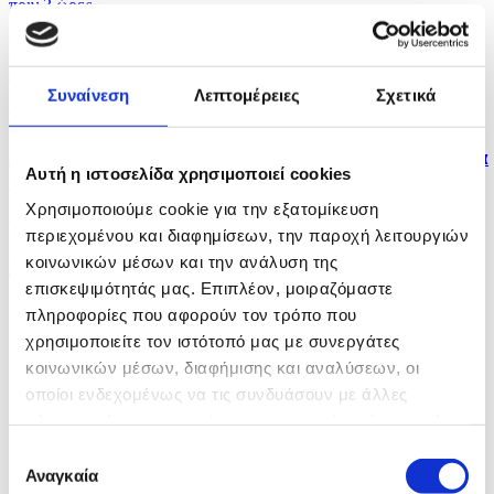
πριν 3 ώρες
Πολλαπλά μηνύματα από αμυντική συμφωνία Σ.
Αραβίας,...
Συναίνεση
Λεπτομέρειες
Σχετικά
πριν 3 ώρες
Δύο νεκροί και έξι τραυματίες από ρωσικά πλήγματα
Αυτή η ιστοσελίδα χρησιμοποιεί cookies
στο...
Χρησιμοποιούμε cookie για την εξατομίκευση
πριν 3 ώρες
περιεχομένου και διαφημίσεων, την παροχή λειτουργιών
κοινωνικών μέσων και την ανάλυση της
Η Αμερικανική Γερουσία ενέκρινε νέες κυρώσεις σε
επισκεψιμότητάς μας. Επιπλέον, μοιραζόμαστε
βάρος...
πληροφορίες που αφορούν τον τρόπο που
χρησιμοποιείτε τον ιστότοπό μας με συνεργάτες
κοινωνικών μέσων, διαφήμισης και αναλύσεων, οι
οποίοι ενδεχομένως να τις συνδυάσουν με άλλες
πληροφορίες που τους έχετε παραχωρήσει ή τις οποίες
έχουν συλλέξει σε σχέση με την από μέρους σας χρήση
Επιλογή
των υπηρεσιών τους.
Αναγκαία
συγκατάθεσης