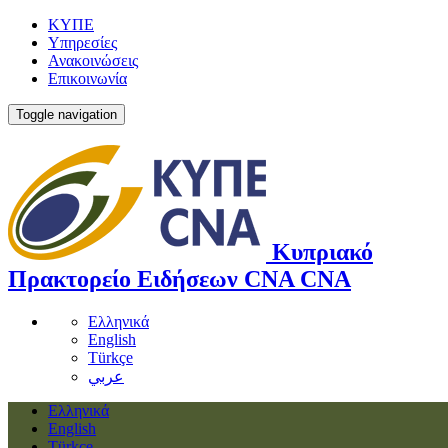
ΚΥΠΕ
Υπηρεσίες
Ανακοινώσεις
Επικοινωνία
Toggle navigation
Κυπριακό
Πρακτορείο Ειδήσεων
CNA
CNA
Ελληνικά
English
Türkçe
عربي
Ελληνικά
English
Türkçe