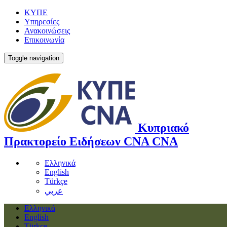
ΚΥΠΕ
Υπηρεσίες
Ανακοινώσεις
Επικοινωνία
Toggle navigation
Κυπριακό
Πρακτορείο Ειδήσεων
CNA
CNA
Ελληνικά
English
Türkçe
عربي
Ελληνικά
English
Türkçe