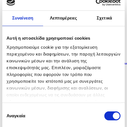
πριν 26 λεπτά
Συνελήφθη 16χρονος για τον εμπρησμό...
Συναίνεση
Λεπτομέρειες
Σχετικά
πριν 27 λεπτά
Η ΕΕ χρηματοδοτεί έργο για ασφαλή πρόσβαση
Αυτή η ιστοσελίδα χρησιμοποιεί cookies
παιδιών...
Χρησιμοποιούμε cookie για την εξατομίκευση
πριν 30 λεπτά
περιεχομένου και διαφημίσεων, την παροχή λειτουργιών
κοινωνικών μέσων και την ανάλυση της
Εγκρίθηκαν από το Υπουργικό Συμβούλιο τα νέα ΔΣ..
επισκεψιμότητάς μας. Επιπλέον, μοιραζόμαστε
πληροφορίες που αφορούν τον τρόπο που
χρησιμοποιείτε τον ιστότοπό μας με συνεργάτες
κοινωνικών μέσων, διαφήμισης και αναλύσεων, οι
οποίοι ενδεχομένως να τις συνδυάσουν με άλλες
πληροφορίες που τους έχετε παραχωρήσει ή τις οποίες
έχουν συλλέξει σε σχέση με την από μέρους σας χρήση
Επιλογή
των υπηρεσιών τους.
Αναγκαία
συγκατάθεσης