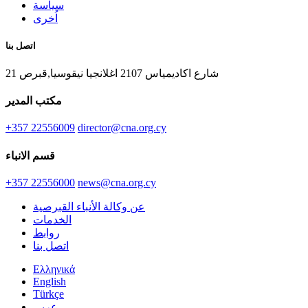
سياسة
اُخرى
اتصل بنا
21 شارع اكاديمياس 2107 اغلانجيا نيقوسيا,قبرص
مكتب المدير
+357 22556009
director@cna.org.cy
قسم الانباء
+357 22556000
news@cna.org.cy
عن وكالة الأنباء القبرصية
الخدمات
روابط
اتصل بنا
Ελληνικά
English
Türkçe
عربي