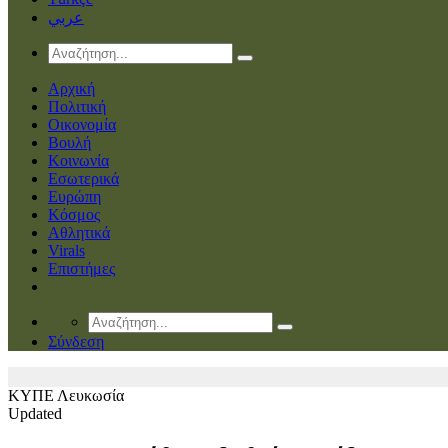
عربي
Αρχική
Πολιτική
Οικονομία
Βουλή
Κοινωνία
Εσωτερικά
Ευρώπη
Κόσμος
Αθλητικά
Virals
Επιστήμες
Σύνδεση
ΚΥΠΕ
Λευκωσία
Updated