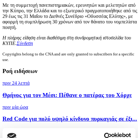
Με τη συμμετοχή πανεπιστημιακών, ερευνητών και μελετητών από
την Κύπρο, την Ελλάδα και το εξωτερικό πραγματοποιήθηκε από τις
29 έως τις 31 Μαΐου το Διεθνές Συνέδριο «Οδυσσέας Ελύτης», με
αφορμή τη συμπλήρωση 30 χρόνων από τον θάνατο του νομπελίστα
ποιητή.
Η πλήρης είδηση είναι διαθέσιμη στη συνδρομητική ιστοσελίδα του
ΚΥΠΕ.
Σύνδεση
Copyrights belong to the CNA and are only granted to subscribers for a specific
use.
Ροή ειδήσεων
πριν 24 λεπτά
Θρήνος για τον Μέσι: Πέθανε ο πατέρας του Χόρχε
πριν μία ώρα
Red Code για πολύ υψηλό κίνδυνο πυρκαγιάς σε έξι...
πριν μία ώρα