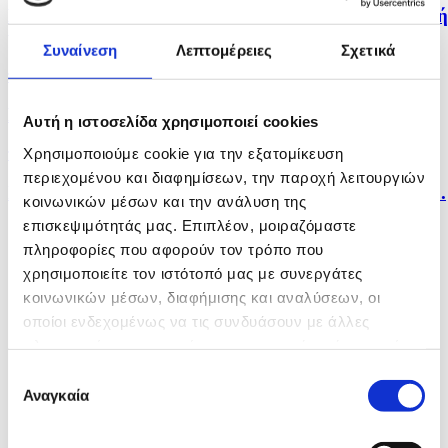
Κόμμα για τα Ζώα: Ώρα να σταματήσει η κομματική
μάχη...
Συναίνεση
Λεπτομέρειες
Σχετικά
πριν μία ώρα
Βαθαίνει η κρίση στο Ιράν, εν μέσω φημών για την...
Αυτή η ιστοσελίδα χρησιμοποιεί cookies
Χρησιμοποιούμε cookie για την εξατομίκευση
πριν 2 ώρες
περιεχομένου και διαφημίσεων, την παροχή λειτουργιών
Συνεχίζεται η πτώση της στάθμης του Δούναβη στη...
κοινωνικών μέσων και την ανάλυση της
επισκεψιμότητάς μας. Επιπλέον, μοιραζόμαστε
πληροφορίες που αφορούν τον τρόπο που
χρησιμοποιείτε τον ιστότοπό μας με συνεργάτες
κοινωνικών μέσων, διαφήμισης και αναλύσεων, οι
οποίοι ενδεχομένως να τις συνδυάσουν με άλλες
πληροφορίες που τους έχετε παραχωρήσει ή τις οποίες
έχουν συλλέξει σε σχέση με την από μέρους σας χρήση
Επιλογή
των υπηρεσιών τους.
Αναγκαία
συγκατάθεσης