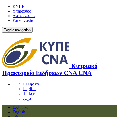
ΚΥΠΕ
Υπηρεσίες
Ανακοινώσεις
Επικοινωνία
Toggle navigation
Κυπριακό
Πρακτορείο Ειδήσεων
CNA
CNA
Ελληνικά
English
Türkçe
عربي
Ελληνικά
English
Türkçe