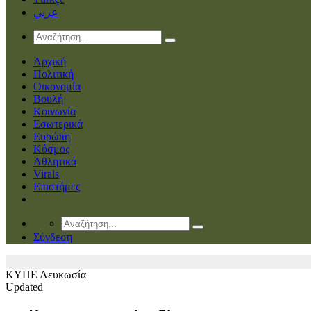
عربي
Αρχική
Πολιτική
Οικονομία
Βουλή
Κοινωνία
Εσωτερικά
Ευρώπη
Κόσμος
Αθλητικά
Virals
Επιστήμες
Σύνδεση
ΚΥΠΕ
Λευκωσία
Updated