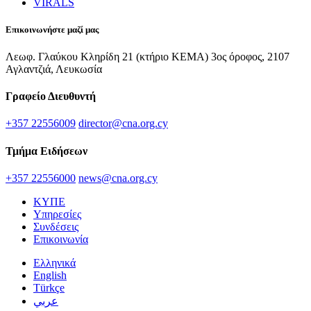
VIRALS
Επικοινωνήστε μαζί μας
Λεωφ. Γλαύκου Κληρίδη 21 (κτήριο ΚΕΜΑ) 3ος όροφος, 2107
Αγλαντζιά, Λευκωσία
Γραφείο Διευθυντή
+357 22556009
director@cna.org.cy
Τμήμα Ειδήσεων
+357 22556000
news@cna.org.cy
ΚΥΠΕ
Υπηρεσίες
Συνδέσεις
Επικοινωνία
Ελληνικά
English
Türkçe
عربي