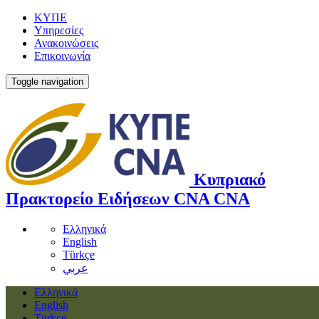
ΚΥΠΕ
Υπηρεσίες
Ανακοινώσεις
Επικοινωνία
Toggle navigation
Κυπριακό
Πρακτορείο Ειδήσεων
CNA
CNA
Ελληνικά
English
Türkçe
عربي
Ελληνικά
English
Türkçe