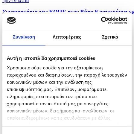
πριν 19 λεπτά
Συγχαρητήρια της ΚΟΠΕ στον Βάσο Κουτσιούντα γι
τον...
πριν 38 λεπτά
Συναίνεση
Λεπτομέρειες
Σχετικά
Δύο συλλήψεις στη Λεμεσό μετά τον εντοπισμό
κλοπιμαίου...
Αυτή η ιστοσελίδα χρησιμοποιεί cookies
πριν 39 λεπτά
Χρησιμοποιούμε cookie για την εξατομίκευση
Στον τελικό του ύψους η Ολυμπία Τζούβελη στο
περιεχομένου και διαφημίσεων, την παροχή λειτουργιών
παγκόσμιο...
κοινωνικών μέσων και την ανάλυση της
επισκεψιμότητάς μας. Επιπλέον, μοιραζόμαστε
πριν 43 λεπτά
πληροφορίες που αφορούν τον τρόπο που
Κύπελλο Ελλάδας: Το πρόγραμμα του δεύτερου...
χρησιμοποιείτε τον ιστότοπό μας με συνεργάτες
κοινωνικών μέσων, διαφήμισης και αναλύσεων, οι
οποίοι ενδεχομένως να τις συνδυάσουν με άλλες
πληροφορίες που τους έχετε παραχωρήσει ή τις οποίες
έχουν συλλέξει σε σχέση με την από μέρους σας χρήση