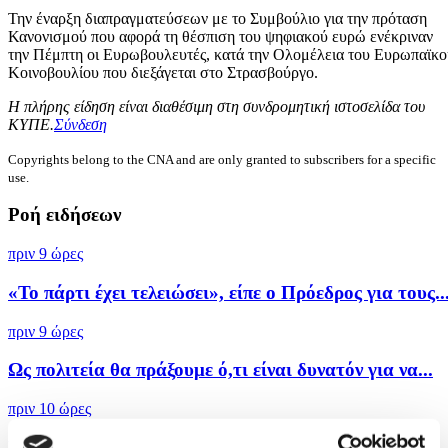
Την έναρξη διαπραγματεύσεων με το Συμβούλιο για την πρόταση
Κανονισμού που αφορά τη θέσπιση του ψηφιακού ευρώ ενέκριναν
την Πέμπτη οι Ευρωβουλευτές, κατά την Ολομέλεια του Ευρωπαϊκο
Κοινοβουλίου που διεξάγεται στο Στρασβούργο.
Η πλήρης είδηση είναι διαθέσιμη στη συνδρομητική ιστοσελίδα του
ΚΥΠΕ.
Σύνδεση
Copyrights belong to the CNA and are only granted to subscribers for a specific
use.
Ροή ειδήσεων
πριν 9 ώρες
«Το πάρτι έχει τελειώσει», είπε ο Πρόεδρος για τους..
πριν 9 ώρες
Ως πολιτεία θα πράξουμε ό,τι είναι δυνατόν για να...
πριν 10 ώρες
Στην παρουσία ΠτΔ και άλλων επισήμων τιμήθηκε η