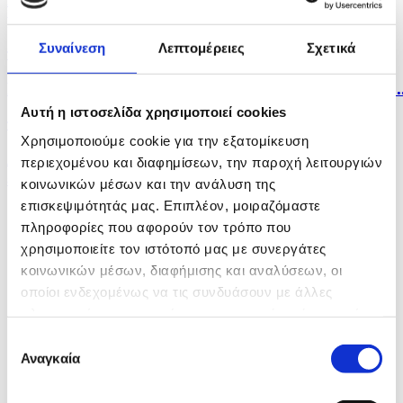
μνήμη...
Συναίνεση
Λεπτομέρειες
Σχετικά
πριν 10 ώρες
Η Σόφια κατηγορεί το Κίεβο για το μη επανδρωμένο..
Αυτή η ιστοσελίδα χρησιμοποιεί cookies
πριν 11 ώρες
Χρησιμοποιούμε cookie για την εξατομίκευση
Λίβανος: Η Βηρυτός αναφέρει ισραηλινή εισβολή σε
περιεχομένου και διαφημίσεων, την παροχή λειτουργιών
ένα...
κοινωνικών μέσων και την ανάλυση της
επισκεψιμότητάς μας. Επιπλέον, μοιραζόμαστε
πληροφορίες που αφορούν τον τρόπο που
χρησιμοποιείτε τον ιστότοπό μας με συνεργάτες
κοινωνικών μέσων, διαφήμισης και αναλύσεων, οι
οποίοι ενδεχομένως να τις συνδυάσουν με άλλες
πληροφορίες που τους έχετε παραχωρήσει ή τις οποίες
έχουν συλλέξει σε σχέση με την από μέρους σας χρήση
Επιλογή
των υπηρεσιών τους.
Αναγκαία
συγκατάθεσης