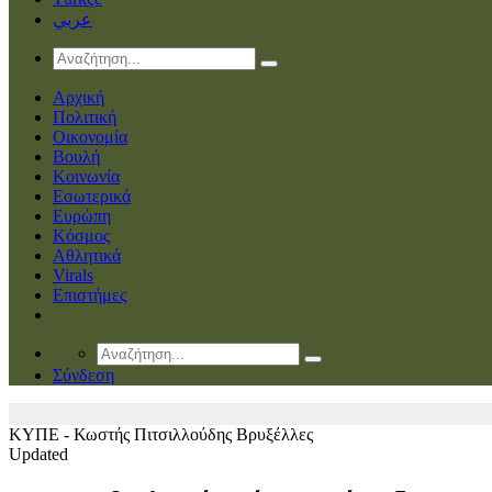
عربي
Αρχική
Πολιτική
Οικονομία
Βουλή
Κοινωνία
Εσωτερικά
Ευρώπη
Κόσμος
Αθλητικά
Virals
Επιστήμες
Σύνδεση
ΚΥΠΕ - Κωστής Πιτσιλλούδης
Βρυξέλλες
Updated