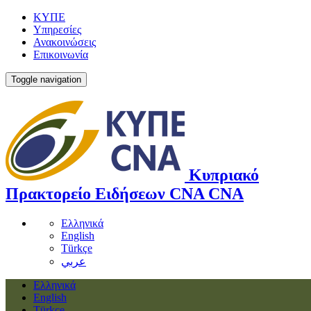
ΚΥΠΕ
Υπηρεσίες
Ανακοινώσεις
Επικοινωνία
Toggle navigation
Κυπριακό
Πρακτορείο Ειδήσεων
CNA
CNA
Ελληνικά
English
Türkçe
عربي
Ελληνικά
English
Türkçe