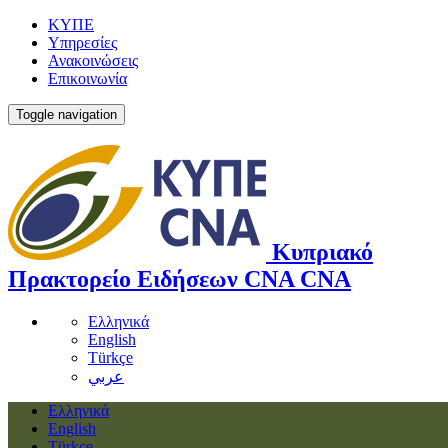
ΚΥΠΕ
Υπηρεσίες
Ανακοινώσεις
Επικοινωνία
Toggle navigation
Κυπριακό
Πρακτορείο Ειδήσεων
CNA
CNA
Ελληνικά
English
Türkçe
عربي
Ελληνικά
English
Türkçe