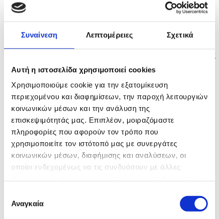
Ανοίγει την Παρασκευή η οδική πρόσβαση στις
Αφίξεις...
Συναίνεση
Λεπτομέρειες
Σχετικά
πριν 32 λεπτά
Τμήμα Μετεωρολογίας - Πρόγνωση για τη θαλάσσια
περιοχή...
Αυτή η ιστοσελίδα χρησιμοποιεί cookies
πριν 34 λεπτά
Χρησιμοποιούμε cookie για την εξατομίκευση
περιεχομένου και διαφημίσεων, την παροχή λειτουργιών
ΣΥΚΑΤΑ και ΣΥΚΑΛΑ έθεσαν τις θέσεις τους στον
κοινωνικών μέσων και την ανάλυση της
ΠτΔ για...
επισκεψιμότητάς μας. Επιπλέον, μοιραζόμαστε
πληροφορίες που αφορούν τον τρόπο που
χρησιμοποιείτε τον ιστότοπό μας με συνεργάτες
κοινωνικών μέσων, διαφήμισης και αναλύσεων, οι
οποίοι ενδεχομένως να τις συνδυάσουν με άλλες
πληροφορίες που τους έχετε παραχωρήσει ή τις οποίες
έχουν συλλέξει σε σχέση με την από μέρους σας χρήση
Επιλογή
των υπηρεσιών τους.
Αναγκαία
συγκατάθεσης