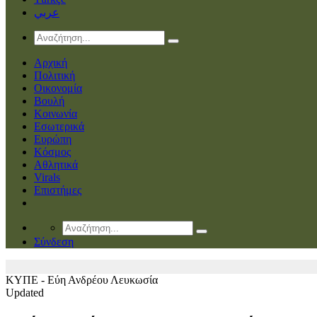
عربي
Αρχική
Πολιτική
Οικονομία
Βουλή
Κοινωνία
Εσωτερικά
Ευρώπη
Κόσμος
Αθλητικά
Virals
Επιστήμες
Σύνδεση
ΚΥΠΕ - Εύη Ανδρέου
Λευκωσία
Updated