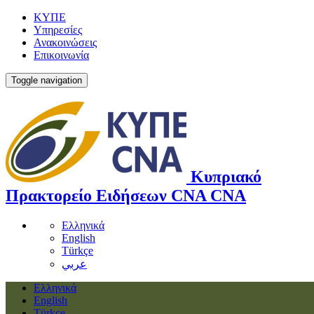
ΚΥΠΕ
Υπηρεσίες
Ανακοινώσεις
Επικοινωνία
Toggle navigation
Κυπριακό
Πρακτορείο Ειδήσεων
CNA
CNA
Ελληνικά
English
Türkçe
عربي
Ελληνικά
English
Türkçe