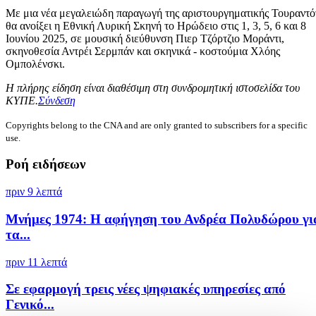
Με μια νέα μεγαλειώδη παραγωγή της αριστουργηματικής Τουραντό
θα ανοίξει η Εθνική Λυρική Σκηνή το Ηρώδειο στις 1, 3, 5, 6 και 8
Ιουνίου 2025, σε μουσική διεύθυνση Πιερ Τζόρτζιο Μοράντι,
σκηνοθεσία Αντρέι Σερμπάν και σκηνικά - κοστούμια Χλόης
Ομπολένσκι.
Η πλήρης είδηση είναι διαθέσιμη στη συνδρομητική ιστοσελίδα του
ΚΥΠΕ.
Σύνδεση
Copyrights belong to the CNA and are only granted to subscribers for a specific
use.
Ροή ειδήσεων
πριν 9 λεπτά
Μνήμες 1974: Η αφήγηση του Ανδρέα Πολυδώρου γι
τα...
πριν 11 λεπτά
Σε εφαρμογή τρεις νέες ψηφιακές υπηρεσίες από
Γενικό...