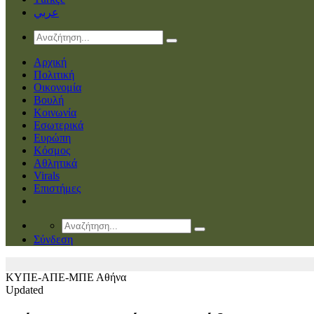
عربي
Αρχική
Πολιτική
Οικονομία
Βουλή
Κοινωνία
Εσωτερικά
Ευρώπη
Κόσμος
Αθλητικά
Virals
Επιστήμες
Σύνδεση
ΚΥΠΕ-AΠΕ-ΜΠΕ
Αθήνα
Updated