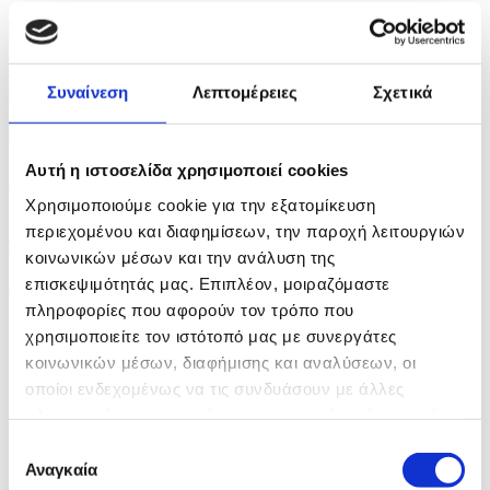
πριν 16 λεπτά
Υπεράνω όλων το δημόσιο συμφέρον, δήλωσε ο ΠτΔ
κατά...
Συναίνεση
Λεπτομέρειες
Σχετικά
πριν 32 λεπτά
Αυτή η ιστοσελίδα χρησιμοποιεί cookies
Ουκρανία: 6 νεκροί σε Μπαλακλία και Σούμι από
ρωσικές...
Χρησιμοποιούμε cookie για την εξατομίκευση
περιεχομένου και διαφημίσεων, την παροχή λειτουργιών
πριν 34 λεπτά
κοινωνικών μέσων και την ανάλυση της
Εκπομπή για Ομογένεια
επισκεψιμότητάς μας. Επιπλέον, μοιραζόμαστε
πληροφορίες που αφορούν τον τρόπο που
χρησιμοποιείτε τον ιστότοπό μας με συνεργάτες
κοινωνικών μέσων, διαφήμισης και αναλύσεων, οι
οποίοι ενδεχομένως να τις συνδυάσουν με άλλες
πληροφορίες που τους έχετε παραχωρήσει ή τις οποίες
έχουν συλλέξει σε σχέση με την από μέρους σας χρήση
Επιλογή
των υπηρεσιών τους.
Αναγκαία
συγκατάθεσης