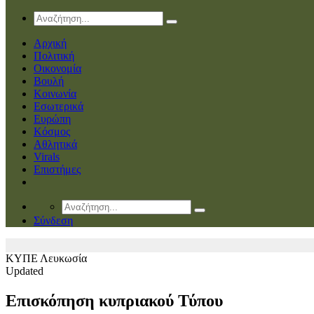
Αρχική
Πολιτική
Οικονομία
Βουλή
Κοινωνία
Εσωτερικά
Ευρώπη
Κόσμος
Αθλητικά
Virals
Επιστήμες
Σύνδεση
ΚΥΠΕ
Λευκωσία
Updated
Επισκόπηση κυπριακού Τύπου