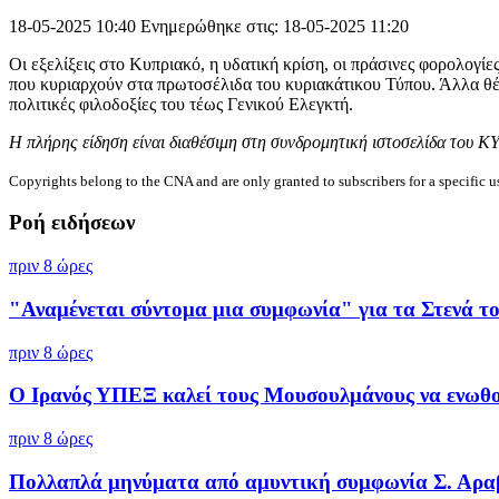
18-05-2025 10:40
Ενημερώθηκε στις: 18-05-2025 11:20
Οι εξελίξεις στο Κυπριακό, η υδατική κρίση, οι πράσινες φορολογ
που κυριαρχούν στα πρωτοσέλιδα του κυριακάτικου Τύπου. Άλλα θέμα
πολιτικές φιλοδοξίες του τέως Γενικού Ελεγκτή.
Η πλήρης είδηση είναι διαθέσιμη στη συνδρομητική ιστοσελίδα του Κ
Copyrights belong to the CNA and are only granted to subscribers for a specific u
Ροή ειδήσεων
πριν 8 ώρες
"Αναμένεται σύντομα μια συμφωνία" για τα Στενά του
πριν 8 ώρες
Ο Ιρανός ΥΠΕΞ καλεί τους Μουσουλμάνους να ενωθού
πριν 8 ώρες
Πολλαπλά μηνύματα από αμυντική συμφωνία Σ. Αραβί