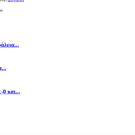
se.
λεια...
...
0 και...