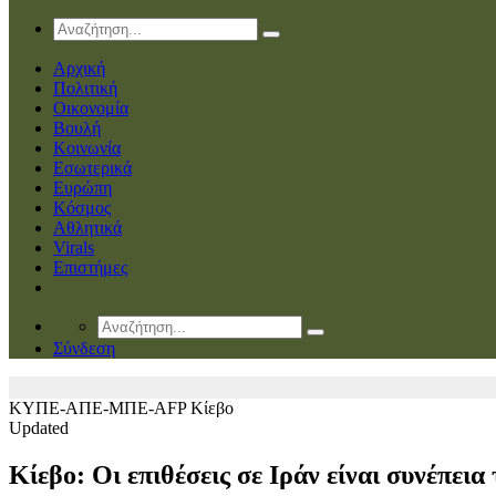
Αρχική
Πολιτική
Οικονομία
Βουλή
Κοινωνία
Εσωτερικά
Ευρώπη
Κόσμος
Αθλητικά
Virals
Επιστήμες
Σύνδεση
ΚΥΠΕ-ΑΠΕ-ΜΠΕ-AFP
Κίεβο
Updated
Κίεβο: Οι επιθέσεις σε Ιράν είναι συνέπεια