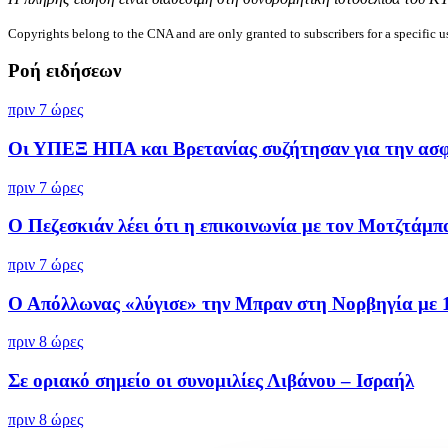
Copyrights belong to the CNA and are only granted to subscribers for a specific u
Ροή ειδήσεων
πριν 7 ώρες
Οι ΥΠΕΞ ΗΠΑ και Βρετανίας συζήτησαν για την ασφά
πριν 7 ώρες
Ο Πεζεσκιάν λέει ότι η επικοινωνία με τον Μοτζτάμπα
πριν 7 ώρες
Ο Απόλλωνας «λύγισε» την Μπραν στη Νορβηγία με 1-
πριν 8 ώρες
Σε οριακό σημείο οι συνομιλίες Λιβάνου – Ισραήλ
πριν 8 ώρες