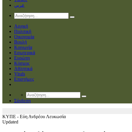
عربي
Αρχική
Πολιτική
Οικονομία
Βουλή
Κοινωνία
Εσωτερικά
Ευρώπη
Κόσμος
Αθλητικά
Virals
Επιστήμες
Σύνδεση
ΚΥΠΕ - Εύη Ανδρέου
Λευκωσία
Updated