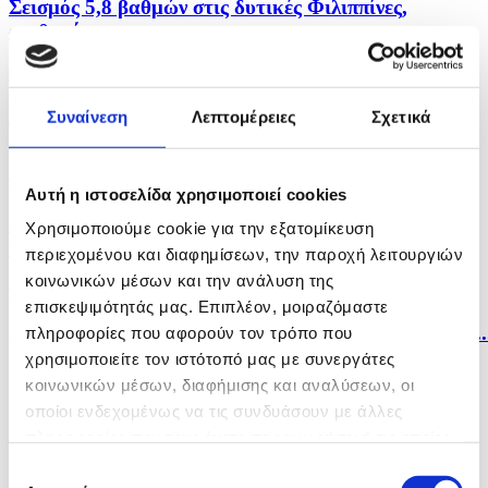
Σεισμός 5,8 βαθμών στις δυτικές Φιλιππίνες,
αισθητός...
πριν μία ώρα
Δύο συλλήψεις την Πέμπτη στο πλαίσιο
Συναίνεση
Λεπτομέρειες
Σχετικά
στοχευμένων...
πριν μία ώρα
Αυτή η ιστοσελίδα χρησιμοποιεί cookies
Σαουδική Αραβία, Τουρκία και Πακιστάν
Χρησιμοποιούμε cookie για την εξατομίκευση
υπογράφουν...
περιεχομένου και διαφημίσεων, την παροχή λειτουργιών
κοινωνικών μέσων και την ανάλυση της
πριν μία ώρα
επισκεψιμότητάς μας. Επιπλέον, μοιραζόμαστε
Ο πόλεμος με το Ιράν «θα τελειώσει σύντομα» λέει ο..
πληροφορίες που αφορούν τον τρόπο που
χρησιμοποιείτε τον ιστότοπό μας με συνεργάτες
κοινωνικών μέσων, διαφήμισης και αναλύσεων, οι
οποίοι ενδεχομένως να τις συνδυάσουν με άλλες
πληροφορίες που τους έχετε παραχωρήσει ή τις οποίες
έχουν συλλέξει σε σχέση με την από μέρους σας χρήση
Επιλογή