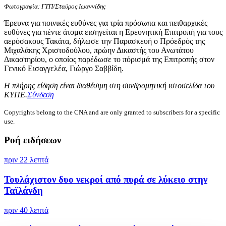
Φωτογραφία: ΓΤΠ/Σταύρος Ιωαννίδης
Έρευνα για ποινικές ευθύνες για τρία πρόσωπα και πειθαρχικές
ευθύνες για πέντε άτομα εισηγείται η Ερευνητική Επιτροπή για τους
αερόσακους Τακάτα, δήλωσε την Παρασκευή ο Πρόεδρός της
Μιχαλάκης Χριστοδούλου, πρώην Δικαστής του Ανωτάτου
Δικαστηρίου, ο οποίος παρέδωσε το πόρισμά της Επιτροπής στον
Γενικό Εισαγγελέα, Γιώργο Σαββίδη.
Η πλήρης είδηση είναι διαθέσιμη στη συνδρομητική ιστοσελίδα του
ΚΥΠΕ.
Σύνδεση
Copyrights belong to the CNA and are only granted to subscribers for a specific
use.
Ροή ειδήσεων
πριν 22 λεπτά
Τουλάχιστον δυο νεκροί από πυρά σε λύκειο στην
Ταϊλάνδη
πριν 40 λεπτά