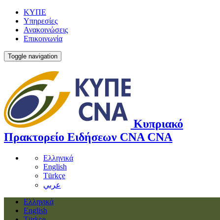
ΚΥΠΕ
Υπηρεσίες
Ανακοινώσεις
Επικοινωνία
Toggle navigation
Κυπριακό
Πρακτορείο Ειδήσεων
CNA
CNA
Ελληνικά
English
Türkçe
عربي
Ελληνικά
English
Türkçe