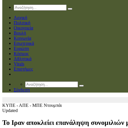
Αρχική
Πολιτική
Οικονομία
Βουλή
Κοινωνία
Εσωτερικά
Ευρώπη
Κόσμος
Αθλητικά
Virals
Επιστήμες
Σύνδεση
ΚΥΠΕ - ΑΠΕ - ΜΠΕ
Ντουμπάι
Updated
Το Ιραν αποκλείει επανάληψη συνομιλιών 