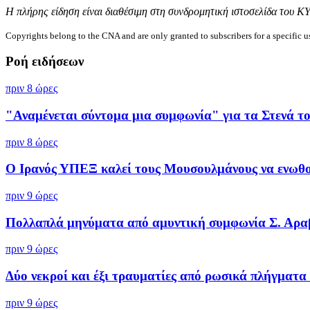
Η πλήρης είδηση είναι διαθέσιμη στη συνδρομητική ιστοσελίδα του Κ
Copyrights belong to the CNA and are only granted to subscribers for a specific u
Ροή ειδήσεων
πριν 8 ώρες
"Αναμένεται σύντομα μια συμφωνία" για τα Στενά του
πριν 8 ώρες
Ο Ιρανός ΥΠΕΞ καλεί τους Μουσουλμάνους να ενωθού
πριν 9 ώρες
Πολλαπλά μηνύματα από αμυντική συμφωνία Σ. Αραβί
πριν 9 ώρες
Δύο νεκροί και έξι τραυματίες από ρωσικά πλήγματα 
πριν 9 ώρες