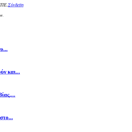
ΥΠΕ.
Σύνδεση
se.
...
ν και...
ας,...
στο...