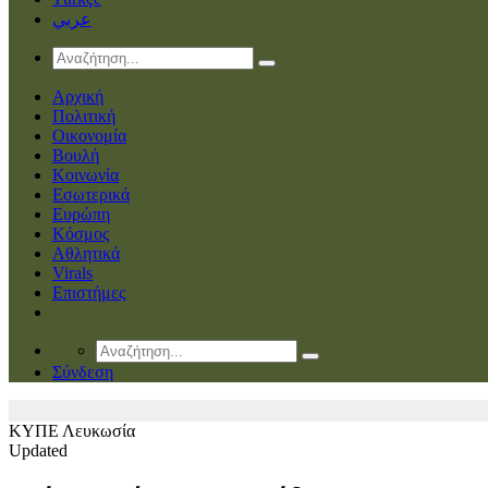
عربي
Αρχική
Πολιτική
Οικονομία
Βουλή
Κοινωνία
Εσωτερικά
Ευρώπη
Κόσμος
Αθλητικά
Virals
Επιστήμες
Σύνδεση
ΚΥΠΕ
Λευκωσία
Updated