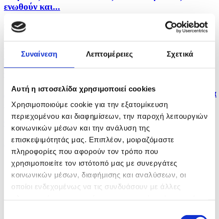
ενωθούν και...
πριν μία ώρα
Πολλαπλά μηνύματα από αμυντική συμφωνία Σ.
Συναίνεση
Λεπτομέρειες
Σχετικά
Αραβίας,...
πριν μία ώρα
Αυτή η ιστοσελίδα χρησιμοποιεί cookies
Δύο νεκροί και έξι τραυματίες από ρωσικά πλήγματα
στο...
Χρησιμοποιούμε cookie για την εξατομίκευση
περιεχομένου και διαφημίσεων, την παροχή λειτουργιών
πριν μία ώρα
κοινωνικών μέσων και την ανάλυση της
επισκεψιμότητάς μας. Επιπλέον, μοιραζόμαστε
Η Αμερικανική Γερουσία ενέκρινε νέες κυρώσεις σε
πληροφορίες που αφορούν τον τρόπο που
βάρος...
χρησιμοποιείτε τον ιστότοπό μας με συνεργάτες
κοινωνικών μέσων, διαφήμισης και αναλύσεων, οι
οποίοι ενδεχομένως να τις συνδυάσουν με άλλες
πληροφορίες που τους έχετε παραχωρήσει ή τις οποίες
έχουν συλλέξει σε σχέση με την από μέρους σας χρήση
Επιλογή