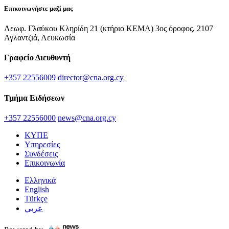
Επικοινωνήστε μαζί μας
Λεωφ. Γλαύκου Κληρίδη 21 (κτήριο ΚΕΜΑ) 3ος όροφος, 2107
Αγλαντζιά, Λευκωσία
Γραφείο Διευθυντή
+357 22556009
director@cna.org.cy
Τμήμα Ειδήσεων
+357 22556000
news@cna.org.cy
ΚΥΠΕ
Υπηρεσίες
Συνδέσεις
Επικοινωνία
Ελληνικά
English
Türkçe
عربي