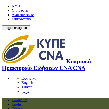
ΚΥΠΕ
Υπηρεσίες
Ανακοινώσεις
Επικοινωνία
Toggle navigation
Κυπριακό
Πρακτορείο Ειδήσεων
CNA
CNA
Ελληνικά
English
Türkçe
عربي
Ελληνικά
English
Türkçe