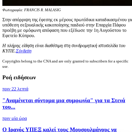
Φωτογραφία: FRANCIS R. MALASIG
Στην απόρριψη της έφεσης εκ μέρους πρωτόδικα καταδικασμένου γι
υπόθεση σεξουαλικής κακοποίησης παιδιού στην Επαρχία Πάφου
προέβη με ομόφωνη απόφαση που εξέδωσε την 1η Αυγούστου το
Εφετείο Κύπρου.
Η πλήρης είδηση είναι διαθέσιμη στη συνδρομητική ιστοσελίδα του
ΚΥΠΕ.
Σύνδεση
Copyrights belong to the CNA and are only granted to subscribers for a specific
use.
Ροή ειδήσεων
πριν 22 λεπτά
"Αναμένεται σύντομα μια συμφωνία" για τα Στενά
του...
πριν μία ώρα
Ο Ιρανός ΥΠΕΞ καλεί τους Μουσουλμάνους να