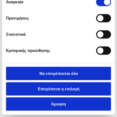
των υπηρεσιών τους.
Αναγκαία
συγκατάθεσης
Προτιμήσεις
Στατιστικά
Εμπορικής προώθησης
Να επιτρέπονται όλα
Επιτρέπεται η επιλογή
Άρνηση