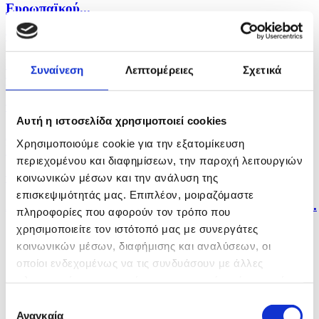
Ευρωπαϊκού...
πριν 27 λεπτά
Σε 270 καταγγελίες οδήγησαν τροχονομικοί έλεγχοι
Συναίνεση
Λεπτομέρειες
Σχετικά
το...
πριν 33 λεπτά
Αυτή η ιστοσελίδα χρησιμοποιεί cookies
Χρυσή Παγκόσμια πρωταθλήτρια Υδατοσφαίρισης
Χρησιμοποιούμε cookie για την εξατομίκευση
Κ16 η...
περιεχομένου και διαφημίσεων, την παροχή λειτουργιών
κοινωνικών μέσων και την ανάλυση της
πριν μία ώρα
επισκεψιμότητάς μας. Επιπλέον, μοιραζόμαστε
Στην 27η θέση του πίνακα μεταλλίων η Ελλάδα στο...
πληροφορίες που αφορούν τον τρόπο που
χρησιμοποιείτε τον ιστότοπό μας με συνεργάτες
κοινωνικών μέσων, διαφήμισης και αναλύσεων, οι
οποίοι ενδεχομένως να τις συνδυάσουν με άλλες
πληροφορίες που τους έχετε παραχωρήσει ή τις οποίες
έχουν συλλέξει σε σχέση με την από μέρους σας χρήση
Επιλογή
των υπηρεσιών τους.
Αναγκαία
συγκατάθεσης