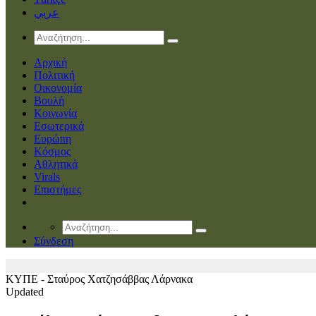
عربي
Αρχική
Πολιτική
Οικονομία
Βουλή
Κοινωνία
Εσωτερικά
Ευρώπη
Κόσμος
Αθλητικά
Virals
Επιστήμες
Σύνδεση
ΚΥΠΕ - Σταύρος Χατζησάββας
Λάρνακα
Updated