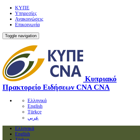
ΚΥΠΕ
Υπηρεσίες
Ανακοινώσεις
Επικοινωνία
Toggle navigation
Κυπριακό
Πρακτορείο Ειδήσεων
CNA
CNA
Ελληνικά
English
Türkçe
عربي
Ελληνικά
English
Türkçe