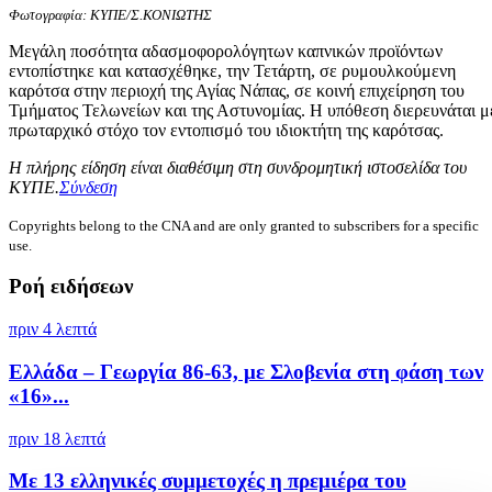
Φωτογραφία: ΚΥΠΕ/Σ.ΚΟΝΙΩΤΗΣ
Μεγάλη ποσότητα αδασμοφορολόγητων καπνικών προϊόντων
εντοπίστηκε και κατασχέθηκε, την Τετάρτη, σε ρυμουλκούμενη
καρότσα στην περιοχή της Αγίας Νάπας, σε κοινή επιχείρηση του
Τμήματος Τελωνείων και της Αστυνομίας. Η υπόθεση διερευνάται μ
πρωταρχικό στόχο τον εντοπισμό του ιδιοκτήτη της καρότσας.
Η πλήρης είδηση είναι διαθέσιμη στη συνδρομητική ιστοσελίδα του
ΚΥΠΕ.
Σύνδεση
Copyrights belong to the CNA and are only granted to subscribers for a specific
use.
Ροή ειδήσεων
πριν 4 λεπτά
Ελλάδα – Γεωργία 86-63, με Σλοβενία στη φάση των
«16»...
πριν 18 λεπτά
Με 13 ελληνικές συμμετοχές η πρεμιέρα του