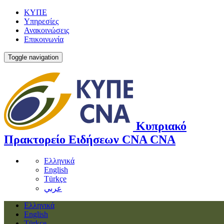
ΚΥΠΕ
Υπηρεσίες
Ανακοινώσεις
Επικοινωνία
Toggle navigation
Κυπριακό
Πρακτορείο Ειδήσεων
CNA
CNA
Ελληνικά
English
Türkçe
عربي
Ελληνικά
English
Türkçe