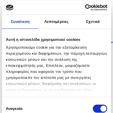
πριν 3 ώρες
Στην παρουσία ΠτΔ και άλλων επισήμων τιμήθηκε η
μνήμη...
Συναίνεση
Λεπτομέρειες
Σχετικά
πριν 4 ώρες
Αυτή η ιστοσελίδα χρησιμοποιεί cookies
Η Σόφια κατηγορεί το Κίεβο για το μη επανδρωμένο..
Χρησιμοποιούμε cookie για την εξατομίκευση
πριν 4 ώρες
περιεχομένου και διαφημίσεων, την παροχή λειτουργιών
κοινωνικών μέσων και την ανάλυση της
Λίβανος: Η Βηρυτός αναφέρει ισραηλινή εισβολή σε
ένα...
επισκεψιμότητάς μας. Επιπλέον, μοιραζόμαστε
πληροφορίες που αφορούν τον τρόπο που
χρησιμοποιείτε τον ιστότοπό μας με συνεργάτες
κοινωνικών μέσων, διαφήμισης και αναλύσεων, οι
οποίοι ενδεχομένως να τις συνδυάσουν με άλλες
πληροφορίες που τους έχετε παραχωρήσει ή τις οποίες
έχουν συλλέξει σε σχέση με την από μέρους σας χρήση
Επιλογή
των υπηρεσιών τους.
Αναγκαία
συγκατάθεσης