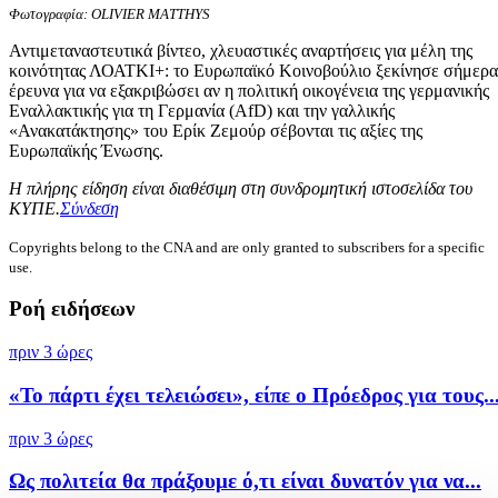
Φωτογραφία: OLIVIER MATTHYS
Αντιμεταναστευτικά βίντεο, χλευαστικές αναρτήσεις για μέλη της
κοινότητας ΛΟΑΤΚΙ+: το Ευρωπαϊκό Κοινοβούλιο ξεκίνησε σήμερα
έρευνα για να εξακριβώσει αν η πολιτική οικογένεια της γερμανικής
Εναλλακτικής για τη Γερμανία (AfD) και την γαλλικής
«Ανακατάκτησης» του Ερίκ Ζεμούρ σέβονται τις αξίες της
Ευρωπαϊκής Ένωσης.
Η πλήρης είδηση είναι διαθέσιμη στη συνδρομητική ιστοσελίδα του
ΚΥΠΕ.
Σύνδεση
Copyrights belong to the CNA and are only granted to subscribers for a specific
use.
Ροή ειδήσεων
πριν 3 ώρες
«Το πάρτι έχει τελειώσει», είπε ο Πρόεδρος για τους..
πριν 3 ώρες
Ως πολιτεία θα πράξουμε ό,τι είναι δυνατόν για να...