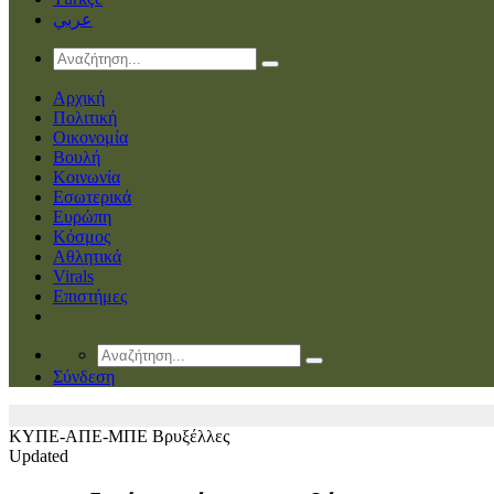
عربي
Αρχική
Πολιτική
Οικονομία
Βουλή
Κοινωνία
Εσωτερικά
Ευρώπη
Κόσμος
Αθλητικά
Virals
Επιστήμες
Σύνδεση
ΚΥΠΕ-ΑΠΕ-ΜΠΕ
Βρυξέλλες
Updated