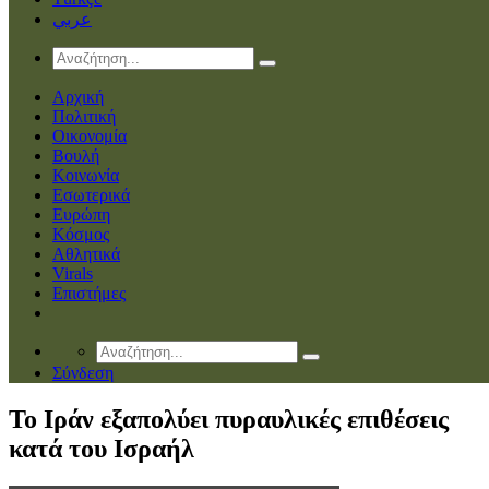
عربي
Αρχική
Πολιτική
Οικονομία
Βουλή
Κοινωνία
Εσωτερικά
Ευρώπη
Κόσμος
Αθλητικά
Virals
Επιστήμες
Σύνδεση
Το Ιράν εξαπολύει πυραυλικές επιθέσεις
κατά του Ισραήλ