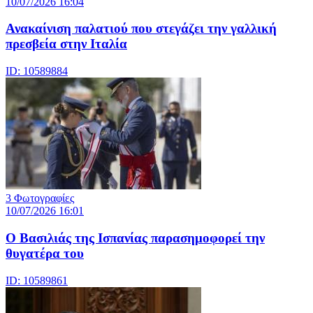
10/07/2026 16:04
Ανακαίνιση παλατιού που στεγάζει την γαλλική
πρεσβεία στην Ιταλία
ID: 10589884
3 Φωτογραφίες
10/07/2026 16:01
Ο Βασιλιάς της Ισπανίας παρασημοφορεί την
θυγατέρα του
ID: 10589861