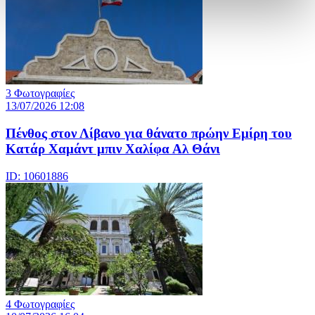
3 Φωτογραφίες
13/07/2026 12:08
Πένθος στον Λίβανο για θάνατο πρώην Εμίρη του
Κατάρ Χαμάντ μπιν Χαλίφα Αλ Θάνι
ID: 10601886
4 Φωτογραφίες