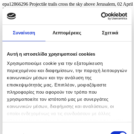
epa12866296 Projectile trails cross the sky above Jerusalem, 02 April
2026, as sirens alerting of incoming ballistic missiles sound across
Israel. The Israeli military reported that it had detected missiles
launched from Iran toward Israel as regional tensions escalate.
EPA/ABIR SULTAN
Συναίνεση
Λεπτομέρειες
Σχετικά
4 / 4
Αυτή η ιστοσελίδα χρησιμοποιεί cookies
Χρησιμοποιούμε cookie για την εξατομίκευση
περιεχομένου και διαφημίσεων, την παροχή λειτουργιών
ΦΩΤΟ
κοινωνικών μέσων και την ανάλυση της
επισκεψιμότητάς μας. Επιπλέον, μοιραζόμαστε
πληροφορίες που αφορούν τον τρόπο που
χρησιμοποιείτε τον ιστότοπό μας με συνεργάτες
κοινωνικών μέσων, διαφήμισης και αναλύσεων, οι
οποίοι ενδεχομένως να τις συνδυάσουν με άλλες
πληροφορίες που τους έχετε παραχωρήσει ή τις οποίες
έχουν συλλέξει σε σχέση με την από μέρους σας χρήση
Επιλογή