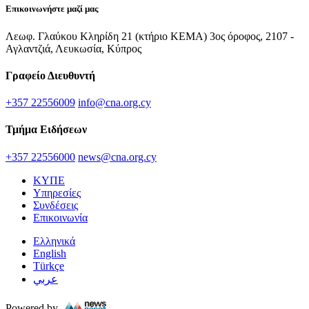
Επικοινωνήστε μαζί μας
Λεωφ. Γλαύκου Κληρίδη 21 (κτήριο ΚΕΜΑ) 3ος όροφος, 2107 -
Αγλαντζιά, Λευκωσία, Κύπρος
Γραφείο Διευθυντή
+357 22556009
info@cna.org.cy
Τμήμα Ειδήσεων
+357 22556000
news@cna.org.cy
ΚΥΠΕ
Υπηρεσίες
Συνδέσεις
Επικοινωνία
Ελληνικά
English
Türkçe
عربي
Powered by