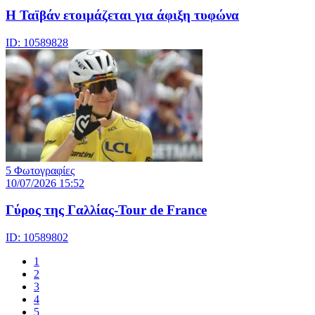
Η Ταϊβάν ετοιμάζεται για άφιξη τυφώνα
ID: 10589828
5 Φωτογραφίες
10/07/2026 15:52
Γύρος της Γαλλίας-Tour de France
ID: 10589802
1
2
3
4
5