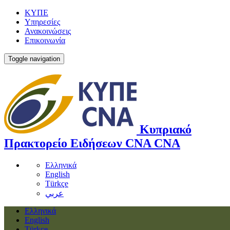
ΚΥΠΕ
Υπηρεσίες
Ανακοινώσεις
Επικοινωνία
Toggle navigation
Κυπριακό
Πρακτορείο Ειδήσεων
CNA
CNA
Ελληνικά
English
Türkçe
عربي
Ελληνικά
English
Türkçe