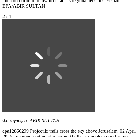
launched from Iran toward Israel as regional tensions escalate.
EPA/ABIR SULTAN
2 / 4
Φωτογραφία: ABIR SULTAN
epa12866299 Projectile trails cross the sky above Jerusalem, 02 April
2026, as sirens alerting of incoming ballistic missiles sound across