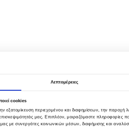
Pope Leo XIV (C-R) and French President Emmanuel Macron (C-L) and h
ITORIAL USE ONLY/NO SALES
Λεπτομέρειες
οιεί cookies
την εξατομίκευση περιεχομένου και διαφημίσεων, την παροχή 
 επισκεψιμότητάς μας. Επιπλέον, μοιραζόμαστε πληροφορίες π
ό μας με συνεργάτες κοινωνικών μέσων, διαφήμισης και αναλύσ