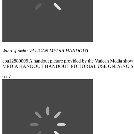
Φωτογραφία: VATICAN MEDIA HANDOUT
epa12880005 A handout picture provided by the Vatican Media show
MEDIA HANDOUT HANDOUT EDITORIAL USE ONLY/NO S
6 / 7