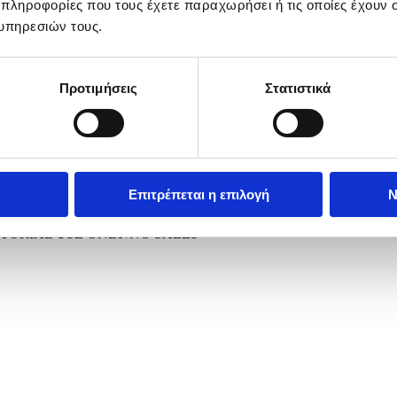
 πληροφορίες που τους έχετε παραχωρήσει ή τις οποίες έχουν σ
υπηρεσιών τους.
Προτιμήσεις
Στατιστικά
Επιτρέπεται η επιλογή
Ν
Pope Leo XIV (R) and French President Emmanuel Macron (L) pose with
ITORIAL USE ONLY/NO SALES