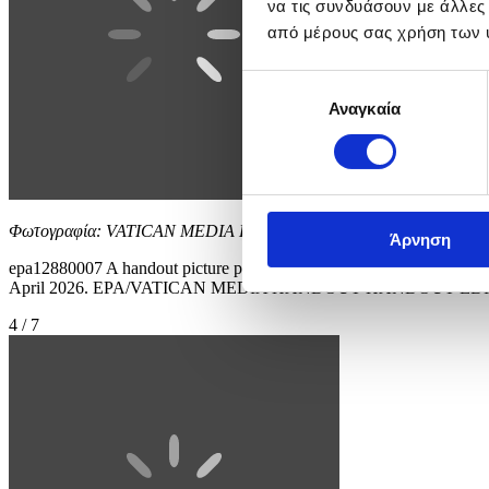
να τις συνδυάσουν με άλλες
από μέρους σας χρήση των 
Επιλογή
Αναγκαία
συγκατάθεσης
Φωτογραφία: VATICAN MEDIA HANDOUT
Άρνηση
epa12880007 A handout picture provided by the Vatican Media shows 
April 2026. EPA/VATICAN MEDIA HANDOUT HANDOUT ED
4 / 7