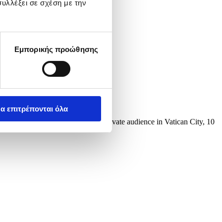
υλλέξει σε σχέση με την
Εμπορικής προώθησης
α επιτρέπονται όλα
 a basketball jersey during a private audience in Vatican City, 10