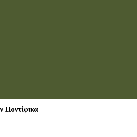
ν Ποντίφικα