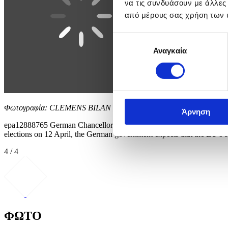
να τις συνδυάσουν με άλλες
από μέρους σας χρήση των 
Επιλογή
Αναγκαία
συγκατάθεσης
Φωτογραφία: CLEMENS BILAN
Άρνηση
epa12888765 German Chancellor Friedrich Merz (R) and Ukrainian Pre
elections on 12 April, the German government expects that the EU’
4 / 4
ΦΩΤΟ