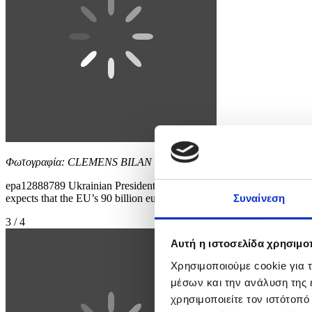
Φωτογραφία: CLEMENS BILAN
epa12888789 Ukrainian President Volodymyr Zelensky attends a press
expects that the EU’s 90 billion euro loan package for Ukraine w
Συναίνεση
3 / 4
Αυτή η ιστοσελίδα χρησιμοπ
Χρησιμοποιούμε cookie για 
μέσων και την ανάλυση της
χρησιμοποιείτε τον ιστότοπ