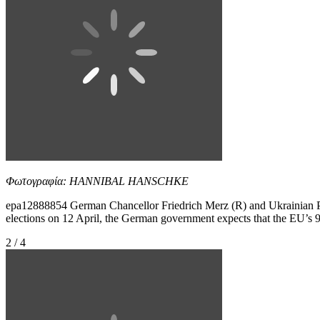
Φωτογραφία: HANNIBAL HANSCHKE
epa12888854 German Chancellor Friedrich Merz (R) and Ukrainian Pre
elections on 12 April, the German government expects that the E
2 / 4