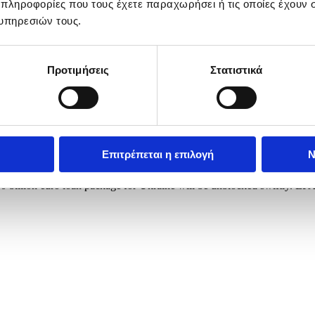
 πληροφορίες που τους έχετε παραχωρήσει ή τις οποίες έχουν σ
υπηρεσιών τους.
Προτιμήσεις
Στατιστικά
Επιτρέπεται η επιλογή
Ν
sident Volodymyr Zelensky (L) attend a press conference at the Chan
s 90 billion euro loan package for Ukraine will be unblocked swift