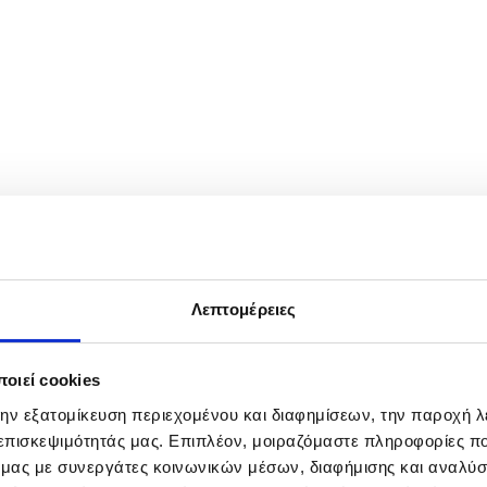
 conference at the Chancellery in Berlin, Germany, 14 April 2026. Fo
ill be unblocked swiftly. EPA/CLEMENS BILAN
Λεπτομέρειες
οιεί cookies
την εξατομίκευση περιεχομένου και διαφημίσεων, την παροχή 
 επισκεψιμότητάς μας. Επιπλέον, μοιραζόμαστε πληροφορίες π
ό μας με συνεργάτες κοινωνικών μέσων, διαφήμισης και αναλύσ