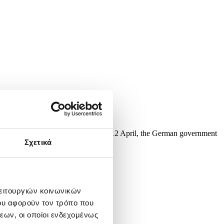
llowing the Hungarian elections on 12 April, the German government
Σχετικά
λειτουργιών κοινωνικών
ου αφορούν τον τρόπο που
εων, οι οποίοι ενδεχομένως