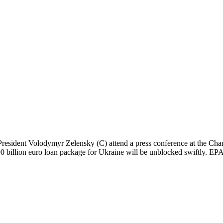
sident Volodymyr Zelensky (C) attend a press conference at the Chan
U’s 90 billion euro loan package for Ukraine will be unblocked swi