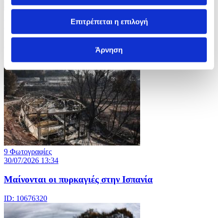
7 Φωτογραφίες
Επιτρέπεται η επιλογή
30/07/2026 13:36
Χαμηλή η στάθμη του Ρήνου εξαιτίας καύσωνα
Άρνηση
ID: 10676328
9 Φωτογραφίες
30/07/2026 13:34
Μαίνονται οι πυρκαγιές στην Ισπανία
ID: 10676320