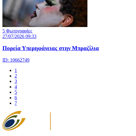
5 Φωτογραφίες
27/07/2026 09:33
Πορεία Υπερηφάνειας στην Μπραζίλια
ID: 10662749
1
2
3
4
5
6
7