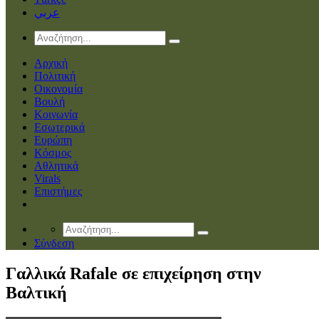
عربي
Αρχική
Πολιτική
Οικονομία
Βουλή
Κοινωνία
Εσωτερικά
Ευρώπη
Κόσμος
Αθλητικά
Virals
Επιστήμες
Σύνδεση
Γαλλικά Rafale σε επιχείρηση στην
Βαλτική