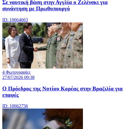
Σε ναυτική βάση στην Αγγλία ο Ζελένσκι για
συνάντηση με Πρωθυπουργό
ID: 10664663
4 Φωτογραφίες
27/07/2026 09:38
Ο Πρόεδρος της Νοτίου Κορέας στην Βραζιλία για
επαφές
ID: 10662756