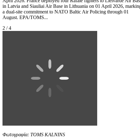
April 2026. France deployed four Rafale fighters to Lielvarde Air Ba
in Latvia and Siauliai Air Base in Lithuania on 01 April 2026, markin
a dual-site commitment to NATO Baltic Air Policing through 01
August. EPA/TOMS...
2 / 4
Φωτογραφία: TOMS KALNINS