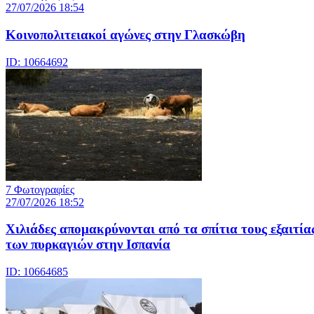
27/07/2026 18:54
Κοινοπολιτειακοί αγώνες στην Γλασκώβη
ID: 10664692
7 Φωτογραφίες
27/07/2026 18:52
Χιλιάδες απομακρύνονται από τα σπίτια τους εξαιτία
των πυρκαγιών στην Ισπανία
ID: 10664685