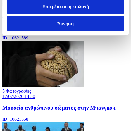
Επιτρέπεται η επιλογή
5 Φωτογραφίες
17/07/2026 14:37
Άρνηση
26ο γαλλο-γερμανικό Υπουργικό Συμβούλιο
ID: 10621589
5 Φωτογραφίες
17/07/2026 14:30
Μουσείο ανθρώπινου σώματος στην Μπανγκόκ
ID: 10621558