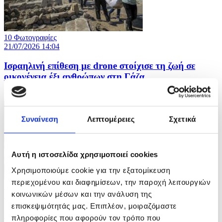
10 Φωτογραφίες
21/07/2026 14:04
Iσραηλινή επίθεση με drone στοίχισε τη ζωή σε
οικογένεια έξι ανθρώπων στη Γάζα
ID: 10638584
Συναίνεση
Λεπτομέρειες
Σχετικά
Αυτή η ιστοσελίδα χρησιμοποιεί cookies
Χρησιμοποιούμε cookie για την εξατομίκευση
περιεχομένου και διαφημίσεων, την παροχή λειτουργιών
5 Φωτογραφίες
κοινωνικών μέσων και την ανάλυση της
19/07/2026 18:01
επισκεψιμότητάς μας. Επιπλέον, μοιραζόμαστε
Ο Στέφανος Τσιτσιπάς κατέκτησε το Swiss Open
πληροφορίες που αφορούν τον τρόπο που