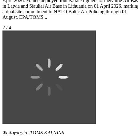
April 2026. France deployed four Rafale fighters to Lielvarde Air Ba
in Latvia and Siauliai Air Base in Lithuania on 01 April 2026, markin
a dual-site commitment to NATO Baltic Air Policing through 01
August. EPA/TOMS...
2 / 4
Φωτογραφία: TOMS KALNINS