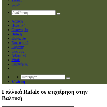
عربي
Αρχική
Πολιτική
Οικονομία
Βουλή
Κοινωνία
Εσωτερικά
Ευρώπη
Κόσμος
Αθλητικά
Virals
Επιστήμες
Σύνδεση
Γαλλικά Rafale σε επιχείρηση στην
Βαλτική