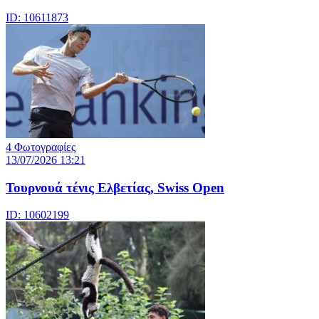
ID: 10611873
4 Φωτογραφίες
13/07/2026 13:21
Τουρνουά τένις Ελβετίας, Swiss Open
ID: 10602199