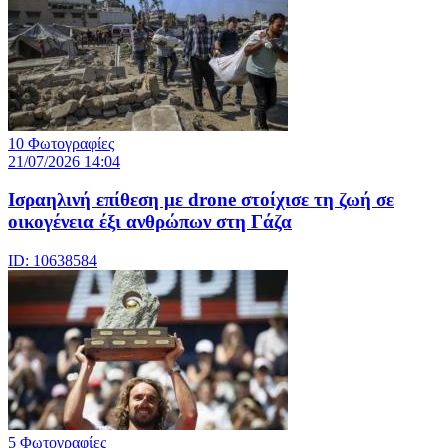
10 Φωτογραφίες
21/07/2026 14:04
Iσραηλινή επίθεση με drone στοίχισε τη ζωή σε
οικογένεια έξι ανθρώπων στη Γάζα
ID: 10638584
5 Φωτογραφίες