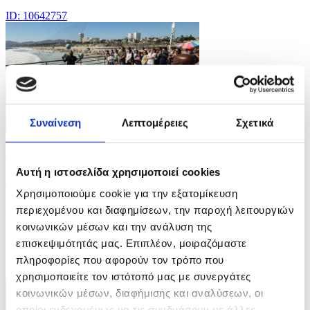
ID: 10642757
Συναίνεση
Λεπτομέρειες
Σχετικά
13 Φωτογραφίες
22/07/2026 13:47
Αυτή η ιστοσελίδα χρησιμοποιεί cookies
Καύσωνας στο Λος Άντζελες
Χρησιμοποιούμε cookie για την εξατομίκευση
ID: 10642740
περιεχομένου και διαφημίσεων, την παροχή λειτουργιών
κοινωνικών μέσων και την ανάλυση της
επισκεψιμότητάς μας. Επιπλέον, μοιραζόμαστε
πληροφορίες που αφορούν τον τρόπο που
χρησιμοποιείτε τον ιστότοπό μας με συνεργάτες
κοινωνικών μέσων, διαφήμισης και αναλύσεων, οι
οποίοι ενδεχομένως να τις συνδυάσουν με άλλες