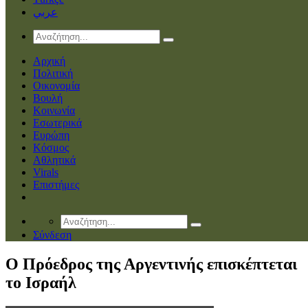
عربي
Αρχική
Πολιτική
Οικονομία
Βουλή
Κοινωνία
Εσωτερικά
Ευρώπη
Κόσμος
Αθλητικά
Virals
Επιστήμες
Σύνδεση
Ο Πρόεδρος της Αργεντινής επισκέπτεται
το Ισραήλ