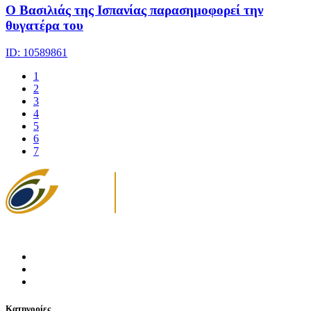
Ο Βασιλιάς της Ισπανίας παρασημοφορεί την
θυγατέρα του
ID: 10589861
1
2
3
4
5
6
7
Κατηγορίες