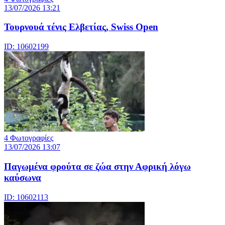
13/07/2026 13:21
Τουρνουά τένις Ελβετίας, Swiss Open
ID: 10602199
4 Φωτογραφίες
13/07/2026 13:07
Παγωμένα φρούτα σε ζώα στην Αφρική λόγω
καύσωνα
ID: 10602113