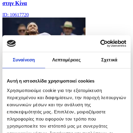
στην Κίνα
ID: 10617720
Συναίνεση
Λεπτομέρειες
Σχετικά
4 Φωτογραφίες
16/07/2026 17:41
Αυτή η ιστοσελίδα χρησιμοποιεί cookies
Ο Στέφανος Τσιτσιπάς στο Swiss Open
Χρησιμοποιούμε cookie για την εξατομίκευση
ID: 10617696
περιεχομένου και διαφημίσεων, την παροχή λειτουργιών
κοινωνικών μέσων και την ανάλυση της
επισκεψιμότητάς μας. Επιπλέον, μοιραζόμαστε
πληροφορίες που αφορούν τον τρόπο που
χρησιμοποιείτε τον ιστότοπό μας με συνεργάτες
κοινωνικών μέσων, διαφήμισης και αναλύσεων, οι