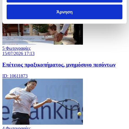
Άρνηση
5 Φωτογραφίες
15/07/2026 17:13
Επέτειος πραξικοπήματος, μνημόσυνο πεσόντων
ID: 10611873
4 Φωτογραφίες