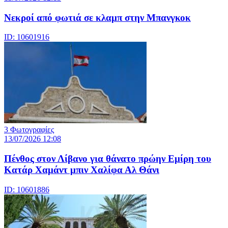
Νεκροί από φωτιά σε κλαμπ στην Μπανγκοκ
ID: 10601916
3 Φωτογραφίες
13/07/2026 12:08
Πένθος στον Λίβανο για θάνατο πρώην Εμίρη του
Κατάρ Χαμάντ μπιν Χαλίφα Αλ Θάνι
ID: 10601886