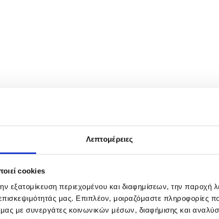
ected arrival of a US delegation in Islamabad, Pakistan, 20 April 2026. 
istry spokesperson stating that Tehran has no plans to participate. EP
Λεπτομέρειες
οιεί cookies
την εξατομίκευση περιεχομένου και διαφημίσεων, την παροχή 
 επισκεψιμότητάς μας. Επιπλέον, μοιραζόμαστε πληροφορίες π
ό μας με συνεργάτες κοινωνικών μέσων, διαφήμισης και αναλύσ