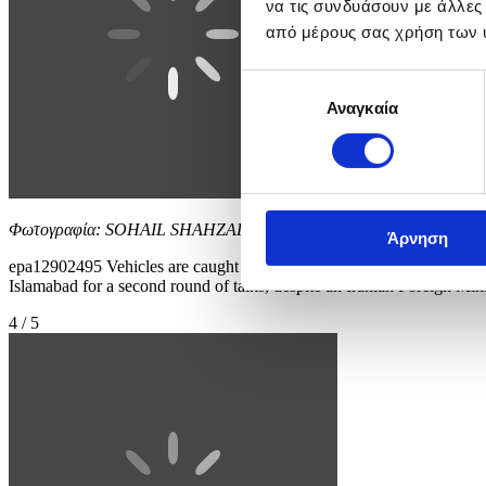
να τις συνδυάσουν με άλλες
από μέρους σας χρήση των 
Επιλογή
Αναγκαία
συγκατάθεσης
Φωτογραφία: SOHAIL SHAHZAD
Άρνηση
epa12902495 Vehicles are caught in a traffic jam as major roads are se
Islamabad for a second round of talks, despite an Iranian Foreign Minis
4 / 5