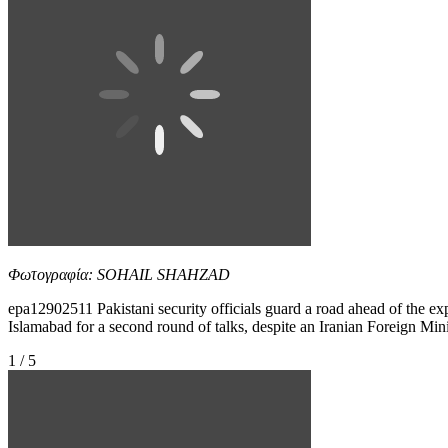
Φωτογραφία: SOHAIL SHAHZAD
epa12902511 Pakistani security officials guard a road ahead of the exp
Islamabad for a second round of talks, despite an Iranian Foreign Min
1 / 5