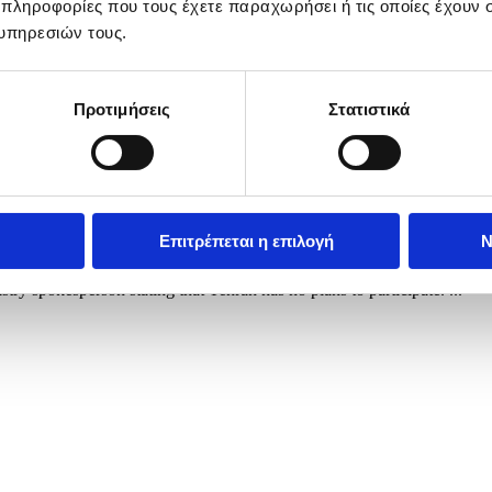
 πληροφορίες που τους έχετε παραχωρήσει ή τις οποίες έχουν σ
υπηρεσιών τους.
Προτιμήσεις
Στατιστικά
Επιτρέπεται η επιλογή
Ν
aled and public transport is suspended, in Islamabad, Pakistan, 20 April
try spokesperson stating that Tehran has no plans to participate. ...