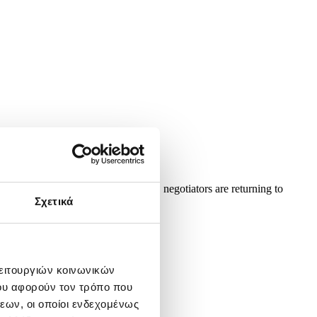
As the ceasefire deadline nears, US negotiators are returning to
A/SOHAIL...
Σχετικά
λειτουργιών κοινωνικών
ου αφορούν τον τρόπο που
εων, οι οποίοι ενδεχομένως