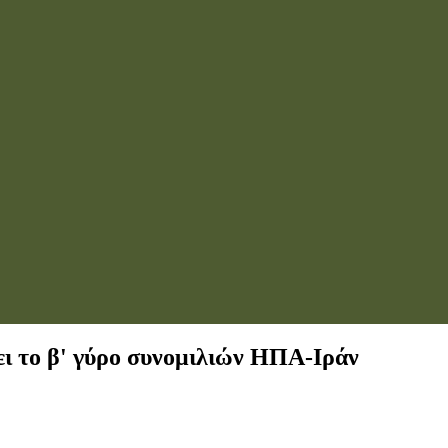
ει το β' γύρο συνομιλιών ΗΠΑ-Ιράν