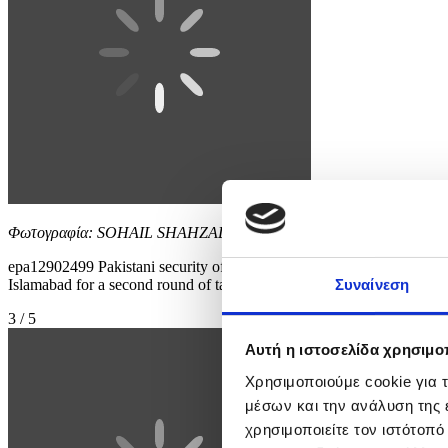
Φωτογραφία: SOHAIL SHAHZAD
epa12902499 Pakistani security officials guard a road ahead of the exp
Islamabad for a second round of talks, despite an Iranian Foreign Min
Συναίνεση
3 / 5
Αυτή η ιστοσελίδα χρησιμοπ
Χρησιμοποιούμε cookie για 
μέσων και την ανάλυση της
χρησιμοποιείτε τον ιστότοπ