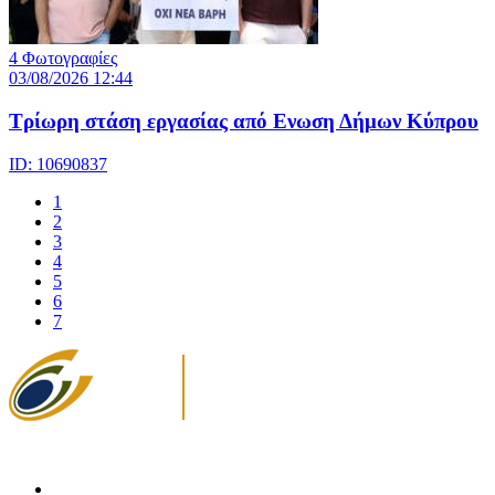
4 Φωτογραφίες
03/08/2026 12:44
Τρίωρη στάση εργασίας από Ενωση Δήμων Κύπρου
ID: 10690837
1
2
3
4
5
6
7