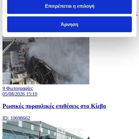
05/08/2026 15:11
Επιτρέπεται η επιλογή
Κλείνει πυρηνικούς αντιδραστήρες η Γαλλία εξαιτίας
καύσωνα
Άρνηση
ID: 10698686
9 Φωτογραφίες
05/08/2026 15:10
Ρωσικές πυραυλικές επιθέσεις στο Κίεβο
ID: 10698662