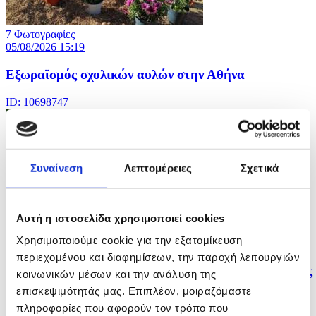
7 Φωτογραφίες
05/08/2026 15:19
Εξωραϊσμός σχολικών αυλών στην Αθήνα
ID: 10698747
Συναίνεση
Λεπτομέρειες
Σχετικά
Αυτή η ιστοσελίδα χρησιμοποιεί cookies
7 Φωτογραφίες
Χρησιμοποιούμε cookie για την εξατομίκευση
05/08/2026 15:17
περιεχομένου και διαφημίσεων, την παροχή λειτουργιών
Έντονες βροχοπτώσεις στην επαρχία Ασάμ της Ινδίας
κοινωνικών μέσων και την ανάλυση της
επισκεψιμότητάς μας. Επιπλέον, μοιραζόμαστε
ID: 10698714
πληροφορίες που αφορούν τον τρόπο που