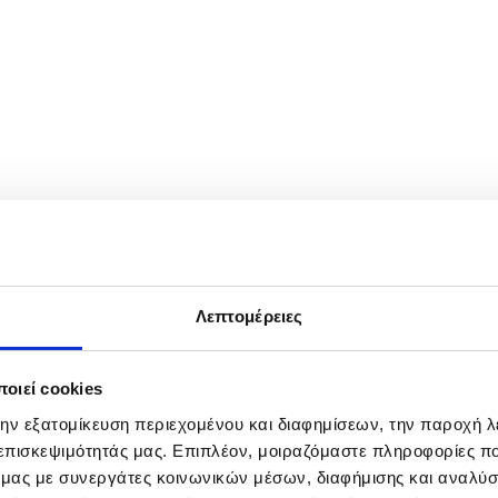
ey Tucci and Emily Blunt attend the European premiere of 'The Devi
inemas on 01 May 2026. EPA/TOLGA AKMEN
Λεπτομέρειες
οιεί cookies
την εξατομίκευση περιεχομένου και διαφημίσεων, την παροχή 
 επισκεψιμότητάς μας. Επιπλέον, μοιραζόμαστε πληροφορίες π
ό μας με συνεργάτες κοινωνικών μέσων, διαφήμισης και αναλύσ