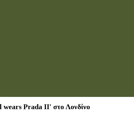
l wears Prada II' στο Λονδίνο