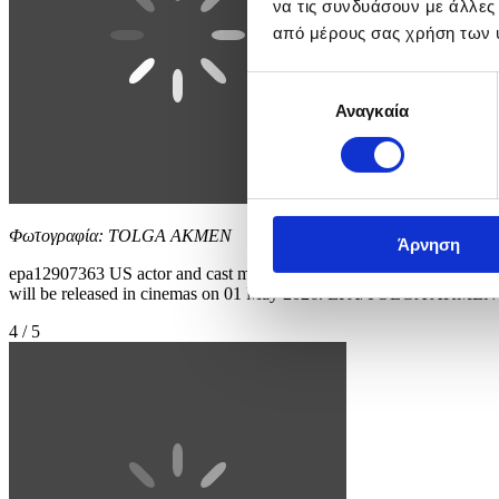
να τις συνδυάσουν με άλλες
από μέρους σας χρήση των 
Επιλογή
Αναγκαία
συγκατάθεσης
Φωτογραφία: TOLGA AKMEN
Άρνηση
epa12907363 US actor and cast member Anne Hathaway attends the Eu
will be released in cinemas on 01 May 2026. EPA/TOLGA AKMEN
4 / 5