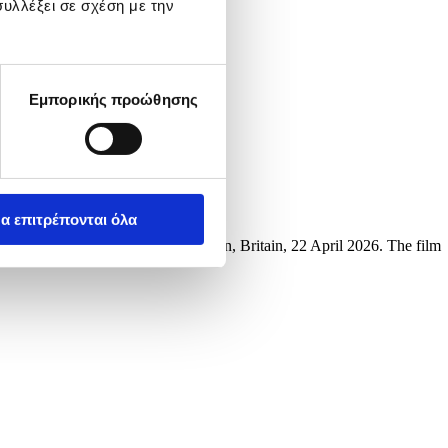
υλλέξει σε σχέση με την
Εμπορικής προώθησης
α επιτρέπονται όλα
 Square & Vue West End in London, Britain, 22 April 2026. The film