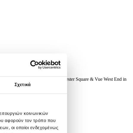
l Wears Prada 2' at Cineworld Leicester Square & Vue West End in
Σχετικά
λειτουργιών κοινωνικών
ου αφορούν τον τρόπο που
εων, οι οποίοι ενδεχομένως