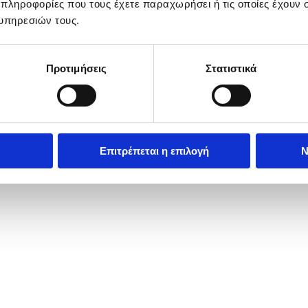
 πληροφορίες που τους έχετε παραχωρήσει ή τις οποίες έχουν σ
υπηρεσιών τους.
Προτιμήσεις
Στατιστικά
Επιτρέπεται η επιλογή
Ν
ropean premiere of 'The Devil Wears Prada 2' at Cineworld Leicester