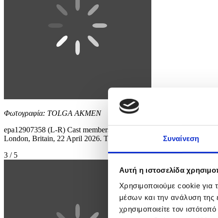
Φωτογραφία: TOLGA AKMEN
epa12907358 (L-R) Cast members Meryl Streep, Anne Hathaway, Stanl
London, Britain, 22 April 2026. The film will be released in c
Συναίνεση
3 / 5
Αυτή η ιστοσελίδα χρησιμοπ
Χρησιμοποιούμε cookie για 
μέσων και την ανάλυση της
χρησιμοποιείτε τον ιστότοπ