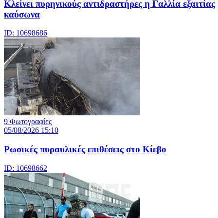
Κλείνει πυρηνικούς αντιδραστήρες η Γαλλία εξαιτίας
καύσωνα
ID: 10698686
9 Φωτογραφίες
05/08/2026 15:10
Ρωσικές πυραυλικές επιθέσεις στο Κίεβο
ID: 10698662