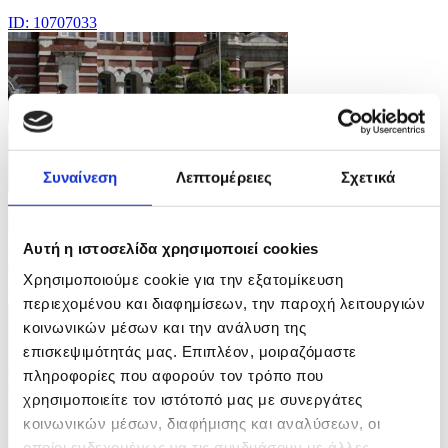
ID: 10707033
Συναίνεση
Λεπτομέρειες
Σχετικά
7 Φωτογραφίες
07/08/2026 15:20
Αυτή η ιστοσελίδα χρησιμοποιεί cookies
Καύσωνας πλήττει την Ιαπωνία
Χρησιμοποιούμε cookie για την εξατομίκευση
ID: 10707010
περιεχομένου και διαφημίσεων, την παροχή λειτουργιών
κοινωνικών μέσων και την ανάλυση της
επισκεψιμότητάς μας. Επιπλέον, μοιραζόμαστε
πληροφορίες που αφορούν τον τρόπο που
χρησιμοποιείτε τον ιστότοπό μας με συνεργάτες
κοινωνικών μέσων, διαφήμισης και αναλύσεων, οι
οποίοι ενδεχομένως να τις συνδυάσουν με άλλες