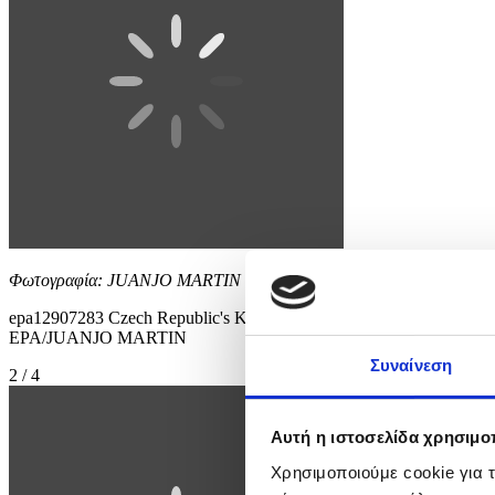
Φωτογραφία: JUANJO MARTIN
epa12907283 Czech Republic's Karolina Pliskova in action during her 
EPA/JUANJO MARTIN
Συναίνεση
2 / 4
Αυτή η ιστοσελίδα χρησιμοπ
Χρησιμοποιούμε cookie για 