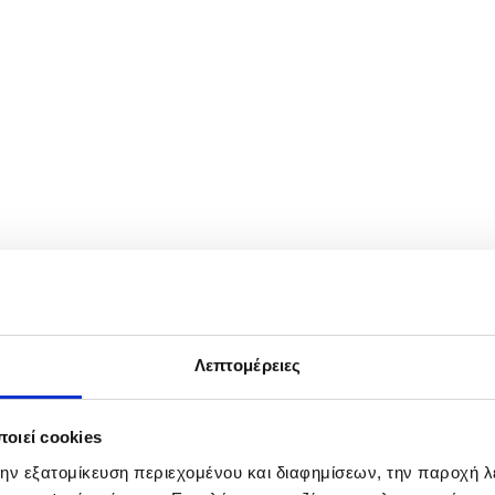
women's singles first-round match against Austria's Sinja Kraus at th
Λεπτομέρειες
οιεί cookies
την εξατομίκευση περιεχομένου και διαφημίσεων, την παροχή 