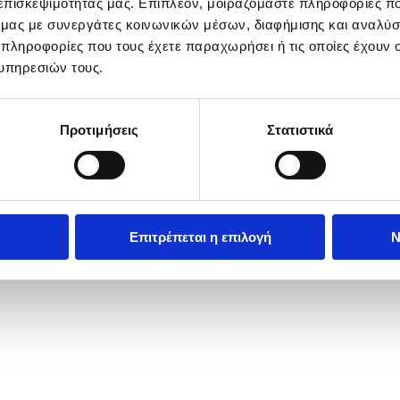
 επισκεψιμότητάς μας. Επιπλέον, μοιραζόμαστε πληροφορίες π
ό μας με συνεργάτες κοινωνικών μέσων, διαφήμισης και αναλύσ
 πληροφορίες που τους έχετε παραχωρήσει ή τις οποίες έχουν σ
υπηρεσιών τους.
Προτιμήσεις
Στατιστικά
Επιτρέπεται η επιλογή
Ν
women's singles first-round match against Austria's Sinja Kraus at th