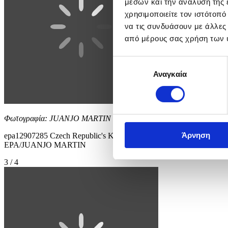
μέσων και την ανάλυση της
χρησιμοποιείτε τον ιστότοπ
να τις συνδυάσουν με άλλες
από μέρους σας χρήση των 
Επιλογή
Αναγκαία
συγκατάθεσης
Φωτογραφία: JUANJO MARTIN
Άρνηση
epa12907285 Czech Republic's Karolina Pliskova in action during her 
EPA/JUANJO MARTIN
3 / 4