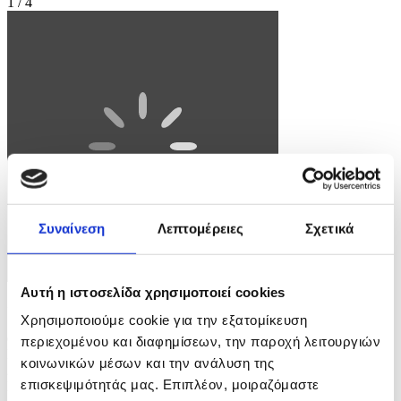
1 / 4
Συναίνεση
Λεπτομέρειες
Σχετικά
Αυτή η ιστοσελίδα χρησιμοποιεί cookies
Φωτογραφία: ROBIN VAN LONKHUIJSEN
Χρησιμοποιούμε cookie για την εξατομίκευση
epa12907190 Spots are reserved for a flea market in Amsterdam, the
περιεχομένου και διαφημίσεων, την παροχή λειτουργιών
Netherlands, 22 April 2026, as the city prepares for King's Day. In
κοινωνικών μέσων και την ανάλυση της
2026, the Netherlands will celebrate King's Day on 27 April.
επισκεψιμότητάς μας. Επιπλέον, μοιραζόμαστε
EPA/ROBIN VAN LONKHUIJSEN