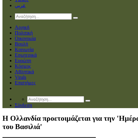
عربي
Αρχική
Πολιτική
Οικονομία
Βουλή
Κοινωνία
Εσωτερικά
Ευρώπη
Κόσμος
Αθλητικά
Virals
Επιστήμες
Σύνδεση
Η Ολλανδία προετοιμάζεται για την 'Ημέρ
του Βασιλιά'