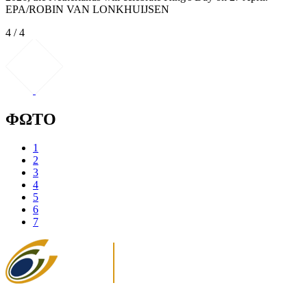
EPA/ROBIN VAN LONKHUIJSEN
4 / 4
ΦΩΤΟ
1
2
3
4
5
6
7