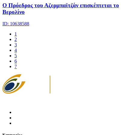
Ο Πρόεδρος του Αζερμπαϊτζάν επισκέπτεται το
Βερολίνο
ID: 10638588
1
2
3
4
5
6
7
Κατηγορίες