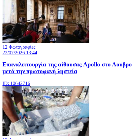
12 Φωτογραφίες
22/07/2026 13:44
Eπαναλειτουργία της αίθουσας Apollo στο Λούβρο
μετά την πρωτοφανή ληστεία
ID: 10642716