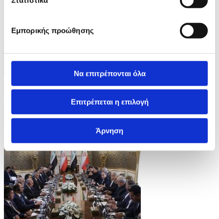
Εμπορικής προώθησης
Να επιτρέπονται όλα
4 Φωτογραφίες
23/07/2026 17:44
Επιτρέπεται η επιλογή
Επεσε η στάθμη του ποταμού Τίβερη εν μέσω
ξηρασίας
Άρνηση
ID: 10647635