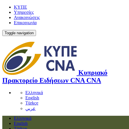
ΚΥΠΕ
Υπηρεσίες
Ανακοινώσεις
Επικοινωνία
Toggle navigation
Κυπριακό
Πρακτορείο Ειδήσεων
CNA
CNA
Ελληνικά
English
Türkçe
عربي
Ελληνικά
English
Türkçe