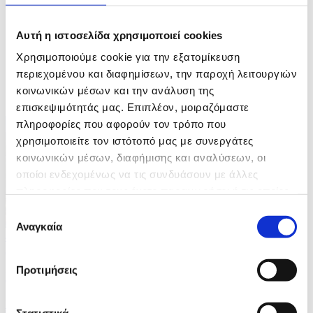
7 / 7
Αυτή η ιστοσελίδα χρησιμοποιεί cookies
Χρησιμοποιούμε cookie για την εξατομίκευση
περιεχομένου και διαφημίσεων, την παροχή λειτουργιών
ΦΩΤΟ
κοινωνικών μέσων και την ανάλυση της
επισκεψιμότητάς μας. Επιπλέον, μοιραζόμαστε
πληροφορίες που αφορούν τον τρόπο που
χρησιμοποιείτε τον ιστότοπό μας με συνεργάτες
κοινωνικών μέσων, διαφήμισης και αναλύσεων, οι
οποίοι ενδεχομένως να τις συνδυάσουν με άλλες
πληροφορίες που τους έχετε παραχωρήσει ή τις οποίες
έχουν συλλέξει σε σχέση με την από μέρους σας χρήση
Επιλογή
των υπηρεσιών τους.
Αναγκαία
συγκατάθεσης
4 Φωτογραφίες
23/07/2026 18:15
Προτιμήσεις
Συνεχίζεται ο Γύρος της Γαλλίας, Tour de France
ID: 10647754
Στατιστικά