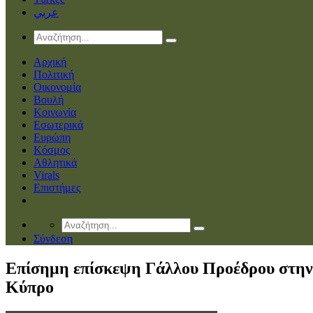
عربي
Αρχική
Πολιτική
Οικονομία
Βουλή
Κοινωνία
Εσωτερικά
Ευρώπη
Κόσμος
Αθλητικά
Virals
Επιστήμες
Σύνδεση
Επίσημη επίσκεψη Γάλλου Προέδρου στην
Κύπρο