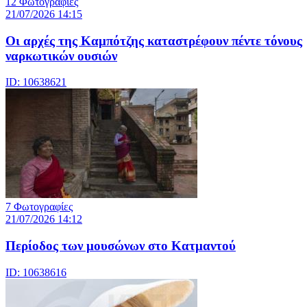
12 Φωτογραφίες
21/07/2026 14:15
Οι αρχές της Καμπότζης καταστρέφουν πέντε τόνους
ναρκωτικών ουσιών
ID: 10638621
7 Φωτογραφίες
21/07/2026 14:12
Περίοδος των μουσώνων στο Κατμαντού
ID: 10638616