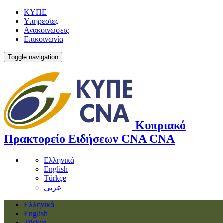
ΚΥΠΕ
Υπηρεσίες
Ανακοινώσεις
Επικοινωνία
Toggle navigation
Κυπριακό
Πρακτορείο Ειδήσεων
CNA
CNA
Ελληνικά
English
Türkçe
عربي
Ελληνικά
English
Türkçe