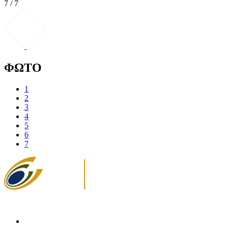
7 / 7
ΦΩΤΟ
1
2
3
4
5
6
7