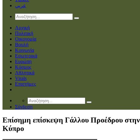
عربي
Αρχική
Πολιτική
Οικονομία
Βουλή
Κοινωνία
Εσωτερικά
Ευρώπη
Κόσμος
Αθλητικά
Virals
Επιστήμες
Σύνδεση
Επίσημη επίσκεψη Γάλλου Προέδρου στην
Κύπρο