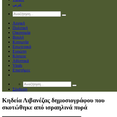
عربي
Αρχική
Πολιτική
Οικονομία
Βουλή
Κοινωνία
Εσωτερικά
Ευρώπη
Κόσμος
Αθλητικά
Virals
Επιστήμες
Σύνδεση
Κηδεία Λιβανέζας δημοσιογράφου που
σκοτώθηκε από ισραηλινά πυρά