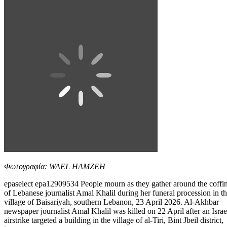
Φωτογραφία: WAEL HAMZEH
epaselect epa12909534 People mourn as they gather around the coffi
of Lebanese journalist Amal Khalil during her funeral procession in t
village of Baisariyah, southern Lebanon, 23 April 2026. Al-Akhbar
newspaper journalist Amal Khalil was killed on 22 April after an Israe
airstrike targeted a building in the village of al-Tiri, Bint Jbeil district,