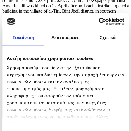
southern Lebanon, 23 April 2026. Al-Akhbar newspaper journalist
Amal Khalil was killed on 22 April after an Israeli airstrike targeted a
building in the village of al-Tiri, Bint Jbeil district, in southern
Lebanon. ...
2 / 5
Συναίνεση
Λεπτομέρειες
Σχετικά
Αυτή η ιστοσελίδα χρησιμοποιεί cookies
Χρησιμοποιούμε cookie για την εξατομίκευση
περιεχομένου και διαφημίσεων, την παροχή λειτουργιών
κοινωνικών μέσων και την ανάλυση της
επισκεψιμότητάς μας. Επιπλέον, μοιραζόμαστε
πληροφορίες που αφορούν τον τρόπο που
χρησιμοποιείτε τον ιστότοπό μας με συνεργάτες
κοινωνικών μέσων, διαφήμισης και αναλύσεων, οι
οποίοι ενδεχομένως να τις συνδυάσουν με άλλες
πληροφορίες που τους έχετε παραχωρήσει ή τις οποίες
Φωτογραφία: WAEL HAMZEH
έχουν συλλέξει σε σχέση με την από μέρους σας χρήση