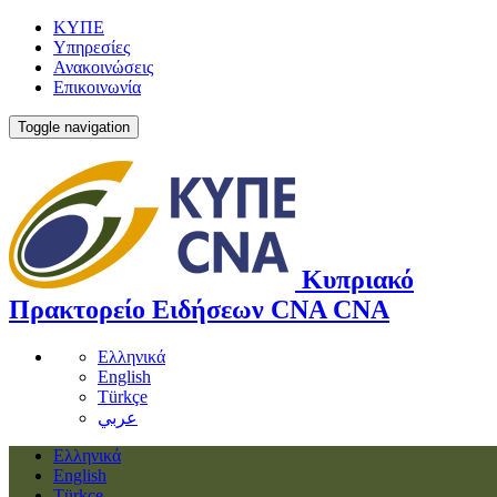
ΚΥΠΕ
Υπηρεσίες
Ανακοινώσεις
Επικοινωνία
Toggle navigation
Κυπριακό
Πρακτορείο Ειδήσεων
CNA
CNA
Ελληνικά
English
Türkçe
عربي
Ελληνικά
English
Türkçe