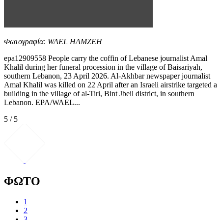
Φωτογραφία: WAEL HAMZEH
epa12909558 People carry the coffin of Lebanese journalist Amal
Khalil during her funeral procession in the village of Baisariyah,
southern Lebanon, 23 April 2026. Al-Akhbar newspaper journalist
Amal Khalil was killed on 22 April after an Israeli airstrike targeted a
building in the village of al-Tiri, Bint Jbeil district, in southern
Lebanon. EPA/WAEL...
5 / 5
ΦΩΤΟ
1
2
3