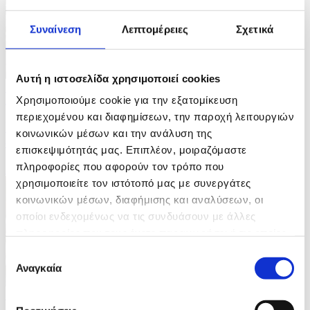
Συναίνεση
Λεπτομέρειες
Σχετικά
Αυτή η ιστοσελίδα χρησιμοποιεί cookies
10 Φωτογραφίες
Χρησιμοποιούμε cookie για την εξατομίκευση
21/07/2026 14:04
περιεχομένου και διαφημίσεων, την παροχή λειτουργιών
Iσραηλινή επίθεση με drone στοίχισε τη ζωή σε
κοινωνικών μέσων και την ανάλυση της
οικογένεια έξι ανθρώπων στη Γάζα
επισκεψιμότητάς μας. Επιπλέον, μοιραζόμαστε
πληροφορίες που αφορούν τον τρόπο που
ID: 10638584
χρησιμοποιείτε τον ιστότοπό μας με συνεργάτες
κοινωνικών μέσων, διαφήμισης και αναλύσεων, οι
οποίοι ενδεχομένως να τις συνδυάσουν με άλλες
πληροφορίες που τους έχετε παραχωρήσει ή τις οποίες
έχουν συλλέξει σε σχέση με την από μέρους σας χρήση
Επιλογή
των υπηρεσιών τους.
Αναγκαία
συγκατάθεσης
5 Φωτογραφίες
19/07/2026 18:01