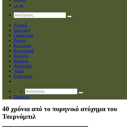
عربي
Αρχική
Πολιτική
Οικονομία
Βουλή
Κοινωνία
Εσωτερικά
Ευρώπη
Κόσμος
Αθλητικά
Virals
Επιστήμες
Σύνδεση
40 χρόνια από το πυρηνικό ατύχημα του
Τσερνόμπιλ