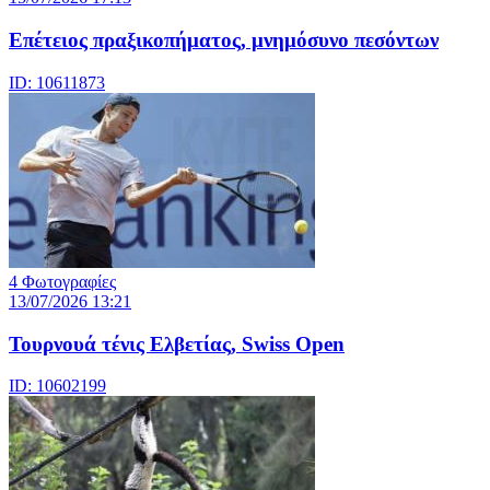
Επέτειος πραξικοπήματος, μνημόσυνο πεσόντων
ID: 10611873
4 Φωτογραφίες
13/07/2026 13:21
Τουρνουά τένις Ελβετίας, Swiss Open
ID: 10602199