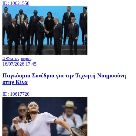
ID: 10621558
4 Φωτογραφίες
16/07/2026 17:45
Παγκόσμιο Συνέδριο για την Τεχνητή Νοημοσύνη
στην Κίνα
ID: 10617720