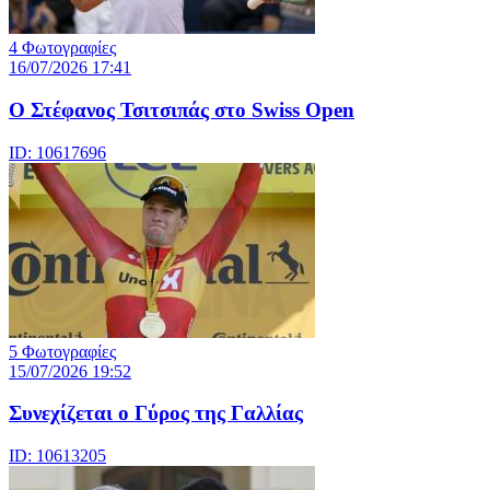
4 Φωτογραφίες
16/07/2026 17:41
Ο Στέφανος Τσιτσιπάς στο Swiss Open
ID: 10617696
5 Φωτογραφίες
15/07/2026 19:52
Συνεχίζεται ο Γύρος της Γαλλίας
ID: 10613205