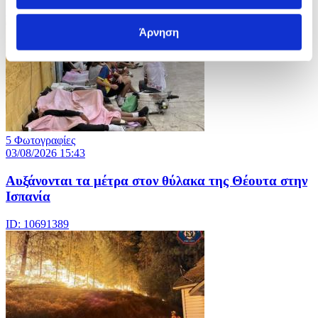
ID: 10693414
Άρνηση
5 Φωτογραφίες
03/08/2026 15:43
Αυξάνονται τα μέτρα στον θύλακα της Θέουτα στην
Ισπανία
ID: 10691389