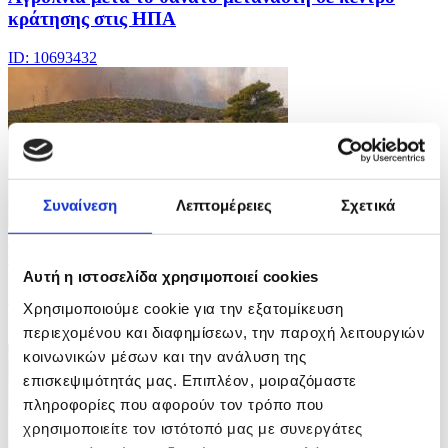
κράτησης στις ΗΠΑ
ID: 10693432
Συναίνεση
Λεπτομέρειες
Σχετικά
12 Φωτογραφίες
04/08/2026 08:15
Αυτή η ιστοσελίδα χρησιμοποιεί cookies
Μαίνονται οι φωτιές στην Ελλάδα
Χρησιμοποιούμε cookie για την εξατομίκευση
περιεχομένου και διαφημίσεων, την παροχή λειτουργιών
ID: 10693426
κοινωνικών μέσων και την ανάλυση της
επισκεψιμότητάς μας. Επιπλέον, μοιραζόμαστε
πληροφορίες που αφορούν τον τρόπο που
χρησιμοποιείτε τον ιστότοπό μας με συνεργάτες