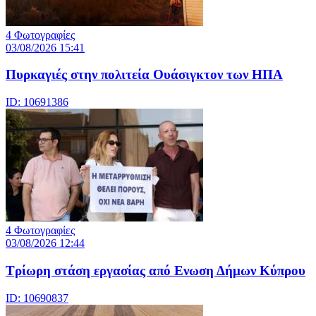
4 Φωτογραφίες
03/08/2026 15:41
Πυρκαγιές στην πολιτεία Ουάσιγκτον των ΗΠΑ
ID: 10691386
4 Φωτογραφίες
03/08/2026 12:44
Τρίωρη στάση εργασίας από Ενωση Δήμων Κύπρου
ID: 10690837