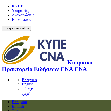
ΚΥΠΕ
Υπηρεσίες
Ανακοινώσεις
Επικοινωνία
Toggle navigation
Κυπριακό
Πρακτορείο Ειδήσεων
CNA
CNA
Ελληνικά
English
Türkçe
عربي
Ελληνικά
English
Türkçe