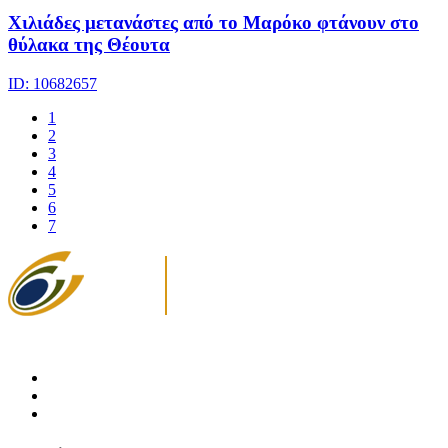
Χιλιάδες μετανάστες από το Μαρόκο φτάνουν στο
θύλακα της Θέουτα
ID: 10682657
1
2
3
4
5
6
7