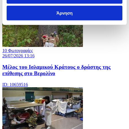
Άρνηση
10 Φωτογραφίες
26/07/2026 13:16
Μέλος του Ισλαμικού Κράτους o δράστης της
επίθεσης στο Βερολίνο
ID: 10659516