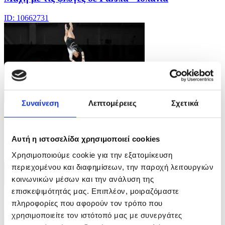
ID: 10662731
Συναίνεση
Λεπτομέρειες
Σχετικά
5 Φωτογραφίες
27/07/2026 09:24
Κοινοπολιτειακοί Αγώνες στη Γλασκώβη
Αυτή η ιστοσελίδα χρησιμοποιεί cookies
Χρησιμοποιούμε cookie για την εξατομίκευση
ID: 10662702
περιεχομένου και διαφημίσεων, την παροχή λειτουργιών
κοινωνικών μέσων και την ανάλυση της
επισκεψιμότητάς μας. Επιπλέον, μοιραζόμαστε
πληροφορίες που αφορούν τον τρόπο που
χρησιμοποιείτε τον ιστότοπό μας με συνεργάτες