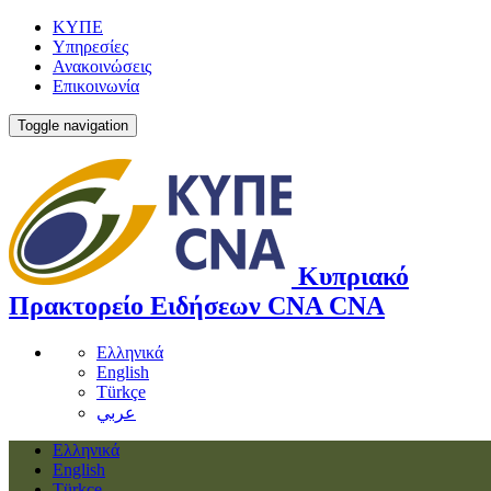
ΚΥΠΕ
Υπηρεσίες
Ανακοινώσεις
Επικοινωνία
Toggle navigation
Κυπριακό
Πρακτορείο Ειδήσεων
CNA
CNA
Ελληνικά
English
Türkçe
عربي
Ελληνικά
English
Türkçe