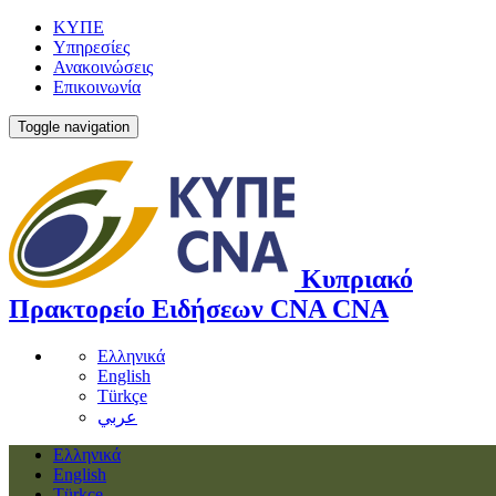
ΚΥΠΕ
Υπηρεσίες
Ανακοινώσεις
Επικοινωνία
Toggle navigation
Κυπριακό
Πρακτορείο Ειδήσεων
CNA
CNA
Ελληνικά
English
Türkçe
عربي
Ελληνικά
English
Türkçe