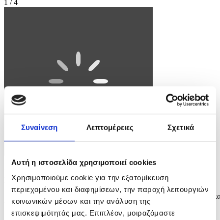
1 / 4
Συναίνεση
Λεπτομέρειες
Σχετικά
Αυτή η ιστοσελίδα χρησιμοποιεί cookies
Ο Πρόεδρος της Δημοκρατίας κ. Νίκος Χριστοδουλίδης απευθύνει
Χρησιμοποιούμε cookie για την εξατομίκευση
χαιρετισμό στην τελετή απονομής του Χρυσού Παρασήμου του
Αποστόλου Βαρνάβα, ύψιστης τιμητικής διακρίσεως της Αγιωτάτης
περιεχομένου και διαφημίσεων, την παροχή λειτουργιών
Εκκλησίας της Κύπρου, στον Πανιερώτατο Μητροπολίτη Κύκκου κα
κοινωνικών μέσων και την ανάλυση της
Τηλλυρίας κ.κ. Νικηφόρο, για τη συνολική προσφορά του στην
επισκεψιμότητάς μας. Επιπλέον, μοιραζόμαστε
Εκκλησία και την Κοινωνία.