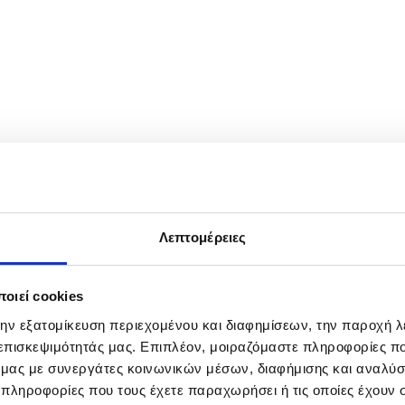
χαιρετισμό στην τελετή απονομής του Χρυσού Παρασήμου του Αποστό
κ.κ. Νικηφόρο, για τη συνολική προσφορά του στην Εκκλησία και τη
Λεπτομέρειες
οιεί cookies
την εξατομίκευση περιεχομένου και διαφημίσεων, την παροχή 
 επισκεψιμότητάς μας. Επιπλέον, μοιραζόμαστε πληροφορίες π
ό μας με συνεργάτες κοινωνικών μέσων, διαφήμισης και αναλύσ
 πληροφορίες που τους έχετε παραχωρήσει ή τις οποίες έχουν σ