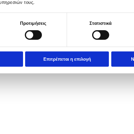
υπηρεσιών τους.
Προτιμήσεις
Στατιστικά
χαιρετισμό στην τελετή απονομής του Χρυσού Παρασήμου του Αποστό
κ.κ. Νικηφόρο, για τη συνολική προσφορά του στην Εκκλησία και τη
Επιτρέπεται η επιλογή
Ν