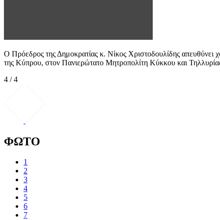
Ο Πρόεδρος της Δημοκρατίας κ. Νίκος Χριστοδουλίδης απευθύνει 
της Κύπρου, στον Πανιερώτατο Μητροπολίτη Κύκκου και Τηλλυρίας 
4 / 4
ΦΩΤΟ
1
2
3
4
5
6
7