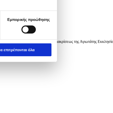
Εμπορικής προώθησης
λου Βαρνάβα, ύψιστης τιμητικής διακρίσεως της Αγιωτάτης Εκκλησί
ν Κοινωνία.
α επιτρέπονται όλα