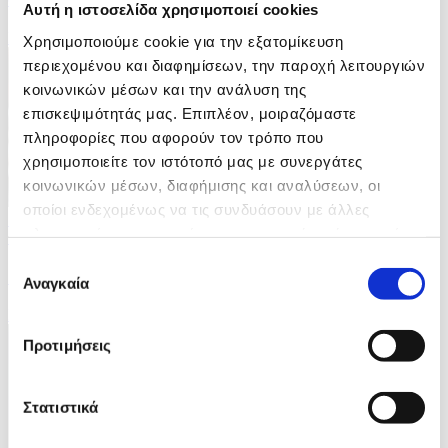
Αυτή η ιστοσελίδα χρησιμοποιεί cookies
ID: 10638584
Χρησιμοποιούμε cookie για την εξατομίκευση
περιεχομένου και διαφημίσεων, την παροχή λειτουργιών
κοινωνικών μέσων και την ανάλυση της
επισκεψιμότητάς μας. Επιπλέον, μοιραζόμαστε
πληροφορίες που αφορούν τον τρόπο που
χρησιμοποιείτε τον ιστότοπό μας με συνεργάτες
κοινωνικών μέσων, διαφήμισης και αναλύσεων, οι
οποίοι ενδεχομένως να τις συνδυάσουν με άλλες
5 Φωτογραφίες
πληροφορίες που τους έχετε παραχωρήσει ή τις οποίες
19/07/2026 18:01
έχουν συλλέξει σε σχέση με την από μέρους σας χρήση
Επιλογή
Ο Στέφανος Τσιτσιπάς κατέκτησε το Swiss Open
των υπηρεσιών τους.
Αναγκαία
συγκατάθεσης
ID: 10629416
Προτιμήσεις
Στατιστικά