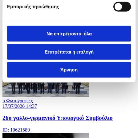
Εμπορικής προώθησης
4 Φωτογραφίες
17/07/2026 14:41
Διεθνές Φεστιβάλ Κινηματογράφου Σαν Σεμπαστιάν
Να επιτρέπονται όλα
ID: 10621604
Επιτρέπεται η επιλογή
Άρνηση
5 Φωτογραφίες
17/07/2026 14:37
26ο γαλλο-γερμανικό Υπουργικό Συμβούλιο
ID: 10621589