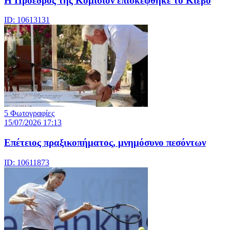
Η Πρόεδρος της Κομισιόν επισκέφθηκε το Κίεβο
ID: 10613131
5 Φωτογραφίες
15/07/2026 17:13
Επέτειος πραξικοπήματος, μνημόσυνο πεσόντων
ID: 10611873