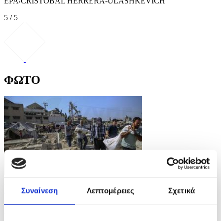
EPA/CRISTOBAL HERRERA-ULASHKEVICH
5 / 5
ΦΩΤΟ
10 Φωτογραφίες
21/07/2026 14:04
Συναίνεση
Λεπτομέρειες
Σχετικά
Iσραηλινή επίθεση με drone στοίχισε τη ζωή σε
οικογένεια έξι ανθρώπων στη Γάζα