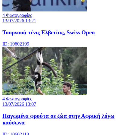
4 Φωτογραφίες
13/07/2026 13:21
Τουρνουά τένις Ελβετίας, Swiss Open
ID: 10602199
4 Φωτογραφίες
13/07/2026 13:07
Παγωμένα φρούτα σε ζώα στην Αφρική λόγω
καύσωνα
ID: 10602113