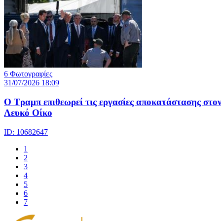
6 Φωτογραφίες
31/07/2026 18:09
Ο Τραμπ επιθεωρεί τις εργασίες αποκατάστασης στο
Λευκό Οίκο
ID: 10682647
1
2
3
4
5
6
7