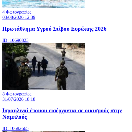
4 Φωτογραφίες
03/08/2026 12:39
Πρωτάθλημα Υγρού Στίβου Ευρώπης 2026
ID: 10690823
8 Φωτογραφίες
31/07/2026 18:18
Ισραηλινοί έποικοι εισέρχονται σε οικισμούς στην
Ναμπλούς
ID: 10682665