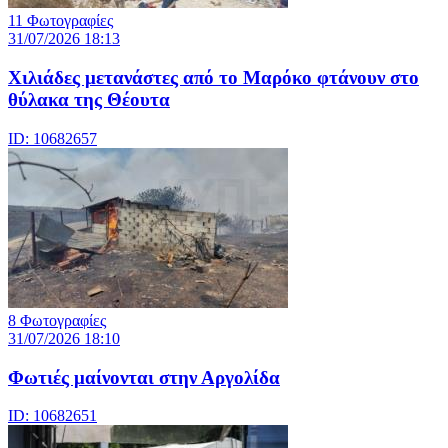
11 Φωτογραφίες
31/07/2026 18:13
Χιλιάδες μετανάστες από το Μαρόκο φτάνουν στο
θύλακα της Θέουτα
ID: 10682657
8 Φωτογραφίες
31/07/2026 18:10
Φωτιές μαίνονται στην Αργολίδα
ID: 10682651