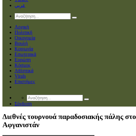
عربي
Αρχική
Πολιτική
Οικονομία
Βουλή
Κοινωνία
Εσωτερικά
Ευρώπη
Κόσμος
Αθλητικά
Virals
Επιστήμες
Σύνδεση
Διεθνές τουρνουά παραδοσιακής πάλης στο
Αφγανιστάν