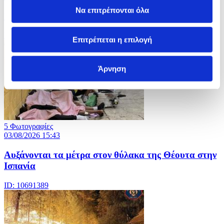
Να επιτρέπονται όλα
Iσραηλινές επιθέσεις στην πόλη της Γάζας
ID: 10693414
Επιτρέπεται η επιλογή
Άρνηση
5 Φωτογραφίες
03/08/2026 15:43
Αυξάνονται τα μέτρα στον θύλακα της Θέουτα στην
Ισπανία
ID: 10691389