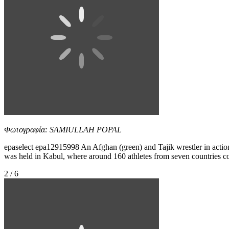
Φωτογραφία: SAMIULLAH POPAL
epaselect epa12915998 An Afghan (green) and Tajik wrestler in action 
was held in Kabul, where around 160 athletes from seven countrie
2 / 6