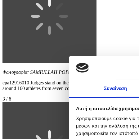
Φωτογραφία: SAMIULLAH POPAL
epa12916010 Judges stand on the mat during the International Traditio
around 160 athletes from seven countries competed over three da
Συναίνεση
3 / 6
Αυτή η ιστοσελίδα χρησιμοπ
Χρησιμοποιούμε cookie για 
μέσων και την ανάλυση της
χρησιμοποιείτε τον ιστότοπ