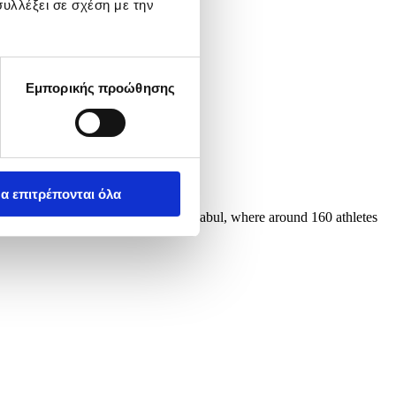
υλλέξει σε σχέση με την
Εμπορικής προώθησης
α επιτρέπονται όλα
al wrestling tournament was held in Kabul, where around 160 athletes