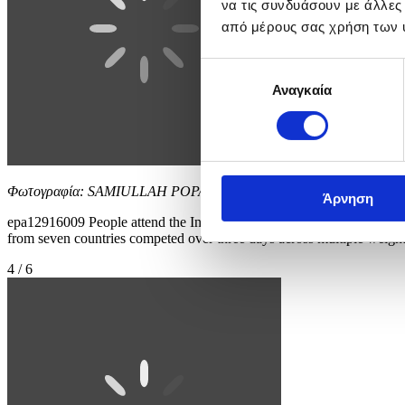
να τις συνδυάσουν με άλλες
από μέρους σας χρήση των 
Επιλογή
Αναγκαία
συγκατάθεσης
Φωτογραφία: SAMIULLAH POPAL
Άρνηση
epa12916009 People attend the International Traditional Wrestling Fes
from seven countries competed over three days across multiple 
4 / 6