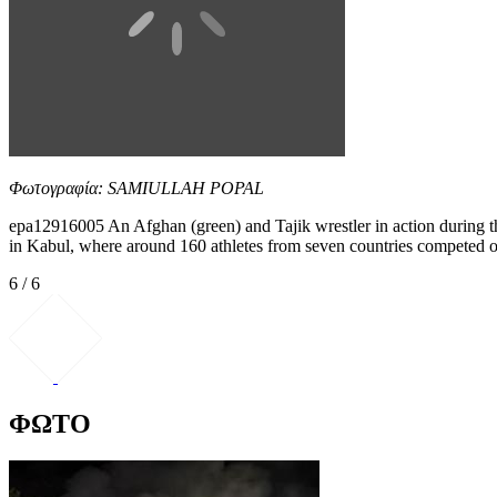
Φωτογραφία: SAMIULLAH POPAL
epa12916005 An Afghan (green) and Tajik wrestler in action during the
in Kabul, where around 160 athletes from seven countries compete
6 / 6
ΦΩΤΟ