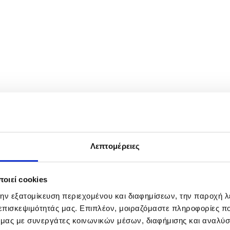
nal Wrestling Festival in Kabul, Afghanistan, 26 April 2026. An intern
ys across multiple weight categories. EPA/SAMIULLAH POPAL
Λεπτομέρειες
οιεί cookies
την εξατομίκευση περιεχομένου και διαφημίσεων, την παροχή 
 επισκεψιμότητάς μας. Επιπλέον, μοιραζόμαστε πληροφορίες π
ό μας με συνεργάτες κοινωνικών μέσων, διαφήμισης και αναλύσ