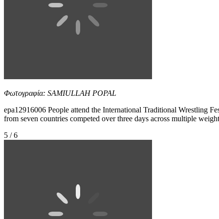
Φωτογραφία: SAMIULLAH POPAL
epa12916006 People attend the International Traditional Wrestling Fes
from seven countries competed over three days across multiple 
5 / 6