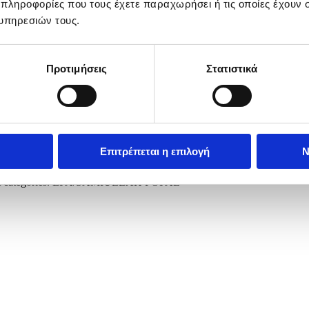
 πληροφορίες που τους έχετε παραχωρήσει ή τις οποίες έχουν σ
υπηρεσιών τους.
Προτιμήσεις
Στατιστικά
Επιτρέπεται η επιλογή
Ν
tival in Kabul, Afghanistan, 26 April 2026. An international tradition
weight categories. EPA/SAMIULLAH POPAL