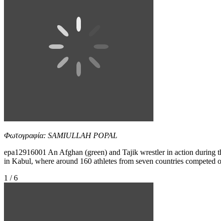
Φωτογραφία: SAMIULLAH POPAL
epa12916001 An Afghan (green) and Tajik wrestler in action during the
in Kabul, where around 160 athletes from seven countries compete
1 / 6