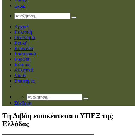
عربي
Αρχική
Πολιτική
Οικονομία
Βουλή
Κοινωνία
Εσωτερικά
Ευρώπη
Κόσμος
Αθλητικά
Virals
Επιστήμες
Σύνδεση
Τη Λιβύη επισκέπτεται ο ΥΠΕΞ της
Ελλάδας