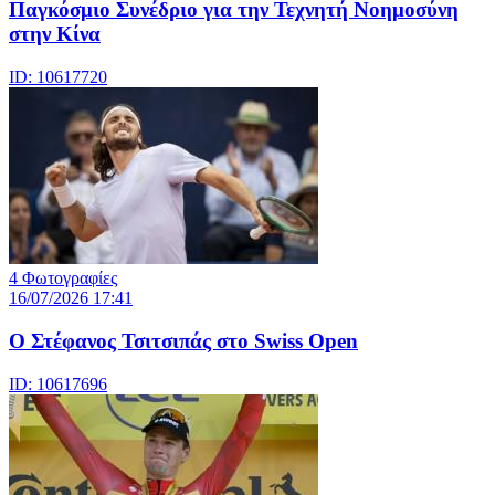
Παγκόσμιο Συνέδριο για την Τεχνητή Νοημοσύνη
στην Κίνα
ID: 10617720
4 Φωτογραφίες
16/07/2026 17:41
Ο Στέφανος Τσιτσιπάς στο Swiss Open
ID: 10617696