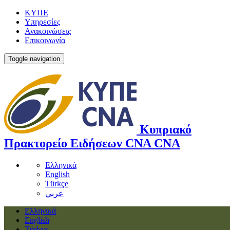
ΚΥΠΕ
Υπηρεσίες
Ανακοινώσεις
Επικοινωνία
Toggle navigation
Κυπριακό
Πρακτορείο Ειδήσεων
CNA
CNA
Ελληνικά
English
Türkçe
عربي
Ελληνικά
English
Türkçe