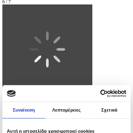
6 / 7
Φωτογραφία: STRINGER
Συναίνεση
Λεπτομέρειες
Σχετικά
epa12917046 Libya's acting Foreign Minister Taher Al-Baour (R)
meets with Greek Foreign Minister George Gerapetritis (3-L) in
Tripoli, Libya, 27 April 2026. EPA/STRINGER
Αυτή η ιστοσελίδα χρησιμοποιεί cookies