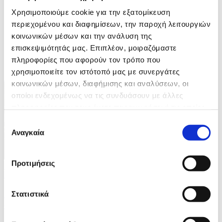
7 / 7
Χρησιμοποιούμε cookie για την εξατομίκευση
περιεχομένου και διαφημίσεων, την παροχή λειτουργιών
κοινωνικών μέσων και την ανάλυση της
επισκεψιμότητάς μας. Επιπλέον, μοιραζόμαστε
πληροφορίες που αφορούν τον τρόπο που
ΦΩΤΟ
χρησιμοποιείτε τον ιστότοπό μας με συνεργάτες
κοινωνικών μέσων, διαφήμισης και αναλύσεων, οι
οποίοι ενδεχομένως να τις συνδυάσουν με άλλες
πληροφορίες που τους έχετε παραχωρήσει ή τις οποίες
έχουν συλλέξει σε σχέση με την από μέρους σας χρήση
Επιλογή
των υπηρεσιών τους.
Αναγκαία
συγκατάθεσης
Προτιμήσεις
10 Φωτογραφίες
21/07/2026 14:04
Iσραηλινή επίθεση με drone στοίχισε τη ζωή σε
Στατιστικά
οικογένεια έξι ανθρώπων στη Γάζα