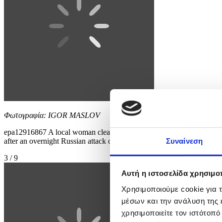
Φωτογραφία: IGOR MASLOV
epa12916867 A local woman cleans debris at the site of the Russian st
after an overnight Russian attack on Odesa, according to the head 
Συναίνεση
3 / 9
Αυτή η ιστοσελίδα χρησιμοπ
Χρησιμοποιούμε cookie για 
μέσων και την ανάλυση της
χρησιμοποιείτε τον ιστότοπ