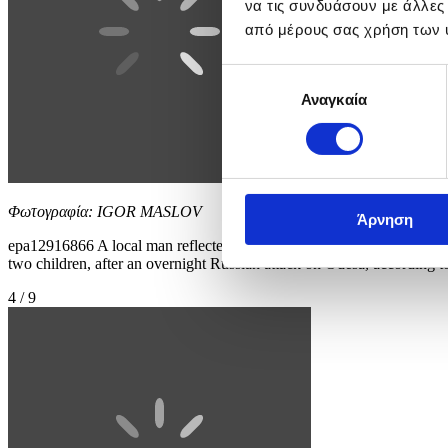
να τις συνδυάσουν με άλλες
από μέρους σας χρήση των 
Επιλογή
Αναγκαία
συγκατάθεσης
Φωτογραφία: IGOR MASLOV
Άρνηση
epa12916866 A local man reflected in a broken mirror at the site of th
two children, after an overnight Russian attack on Odesa, according to
4 / 9