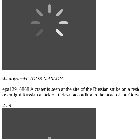
Φωτογραφία: IGOR MASLOV
epa12916868 A crater is seen at the site of the Russian strike on a re
overnight Russian attack on Odesa, according to the head of the O
2 / 9