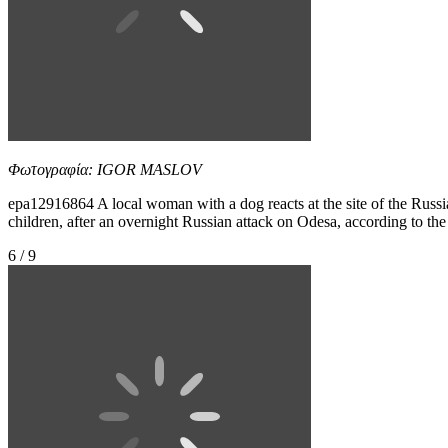
Φωτογραφία: IGOR MASLOV
epa12916864 A local woman with a dog reacts at the site of the Russia
children, after an overnight Russian attack on Odesa, according to
6 / 9