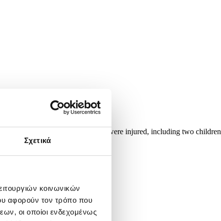
ssian invasion. At least 14 people were injured, including two children
 MASLOV
Σχετικά
λειτουργιών κοινωνικών
ου αφορούν τον τρόπο που
εων, οι οποίοι ενδεχομένως