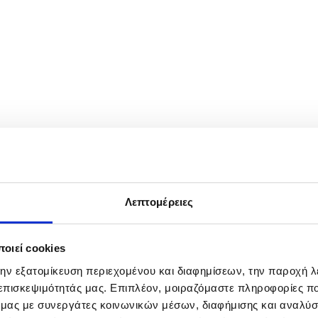
rike on a residential area in Odesa, Ukraine, 27 April 2026, amid the Ru
of the Odesa regional military administration, Oleg Kiper. EPA/IGOR
Λεπτομέρειες
οιεί cookies
την εξατομίκευση περιεχομένου και διαφημίσεων, την παροχή 
 επισκεψιμότητάς μας. Επιπλέον, μοιραζόμαστε πληροφορίες π
ό μας με συνεργάτες κοινωνικών μέσων, διαφήμισης και αναλύσ