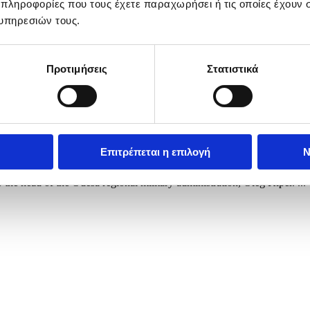
 πληροφορίες που τους έχετε παραχωρήσει ή τις οποίες έχουν σ
υπηρεσιών τους.
Προτιμήσεις
Στατιστικά
Επιτρέπεται η επιλογή
Ν
e Russian strike on a residential area in Odesa, Ukraine, 27 April 2026,
 the head of the Odesa regional military administration, Oleg Kiper. ...