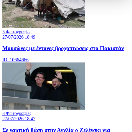
5 Φωτογραφίες
27/07/2026 18:49
Μουσώνες με έντονες βροχοπτώσεις στο Πακιστάν
ID: 10664666
8 Φωτογραφίες
27/07/2026 18:47
Σε ναυτική βάση στην Αγγλία ο Ζελένσκι για