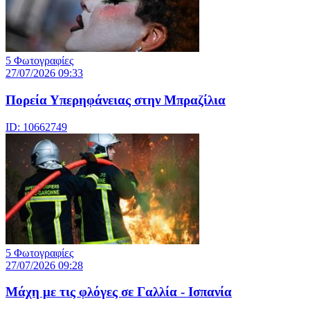
5 Φωτογραφίες
27/07/2026 09:33
Πορεία Υπερηφάνειας στην Μπραζίλια
ID: 10662749
5 Φωτογραφίες
27/07/2026 09:28
Μάχη με τις φλόγες σε Γαλλία - Ισπανία