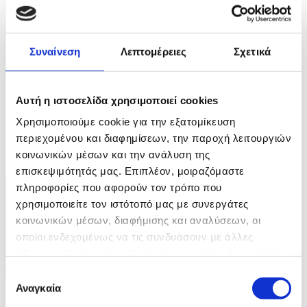
Συναίνεση
Λεπτομέρειες
Σχετικά
8 Φωτογραφίες
27/07/2026 18:57
Αυτή η ιστοσελίδα χρησιμοποιεί cookies
Χρησιμοποιούμε cookie για την εξατομίκευση
Ξηρασία στην Ουαλία μετά τον παρατεταμένο
περιεχομένου και διαφημίσεων, την παροχή λειτουργιών
καύσωνα
κοινωνικών μέσων και την ανάλυση της
ID: 10664721
επισκεψιμότητάς μας. Επιπλέον, μοιραζόμαστε
πληροφορίες που αφορούν τον τρόπο που
χρησιμοποιείτε τον ιστότοπό μας με συνεργάτες
κοινωνικών μέσων, διαφήμισης και αναλύσεων, οι
οποίοι ενδεχομένως να τις συνδυάσουν με άλλες
πληροφορίες που τους έχετε παραχωρήσει ή τις οποίες
έχουν συλλέξει σε σχέση με την από μέρους σας χρήση
Επιλογή
των υπηρεσιών τους.
Αναγκαία
συγκατάθεσης
8 Φωτογραφίες
27/07/2026 18:54