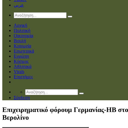
عربي
Αρχική
Πολιτική
Οικονομία
Βουλή
Κοινωνία
Εσωτερικά
Ευρώπη
Κόσμος
Αθλητικά
Virals
Επιστήμες
Σύνδεση
Επιχειρηματικό φόρουμ Γερμανίας-ΗΒ στ
Βερολίνο