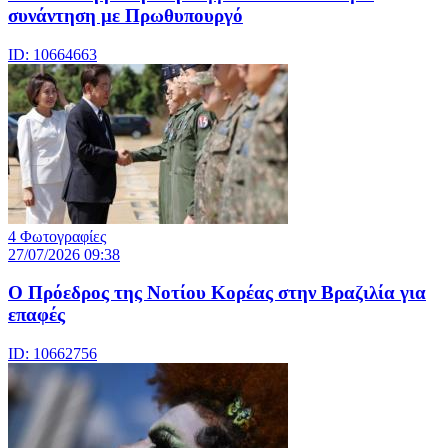
συνάντηση με Πρωθυπουργό
ID: 10664663
4 Φωτογραφίες
27/07/2026 09:38
Ο Πρόεδρος της Νοτίου Κορέας στην Βραζιλία για
επαφές
ID: 10662756