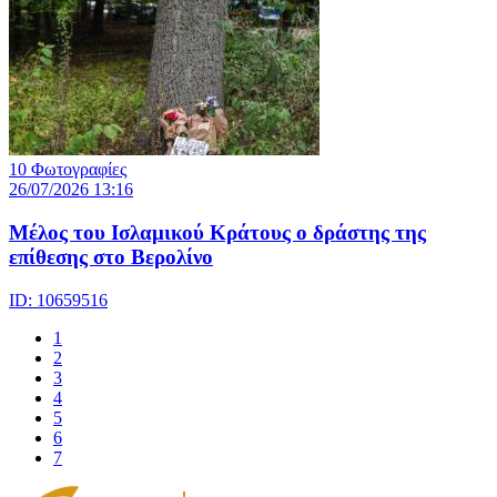
10 Φωτογραφίες
26/07/2026 13:16
Μέλος του Ισλαμικού Κράτους o δράστης της
επίθεσης στο Βερολίνο
ID: 10659516
1
2
3
4
5
6
7