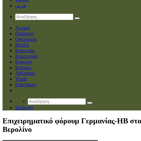
عربي
Αρχική
Πολιτική
Οικονομία
Βουλή
Κοινωνία
Εσωτερικά
Ευρώπη
Κόσμος
Αθλητικά
Virals
Επιστήμες
Σύνδεση
Επιχειρηματικό φόρουμ Γερμανίας-ΗΒ στ
Βερολίνο