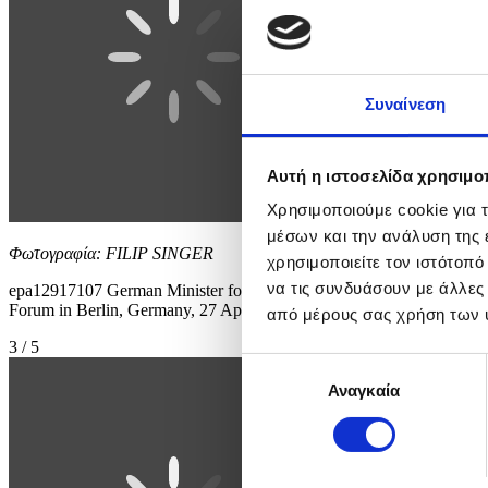
Συναίνεση
Αυτή η ιστοσελίδα χρησιμοπ
Χρησιμοποιούμε cookie για 
μέσων και την ανάλυση της
Φωτογραφία: FILIP SINGER
χρησιμοποιείτε τον ιστότοπ
να τις συνδυάσουν με άλλες
epa12917107 German Minister for Economic Affairs and Energy Kathe
Forum in Berlin, Germany, 27 April 2026. The forum builds on the Ke
από μέρους σας χρήση των 
3 / 5
Επιλογή
Αναγκαία
συγκατάθεσης