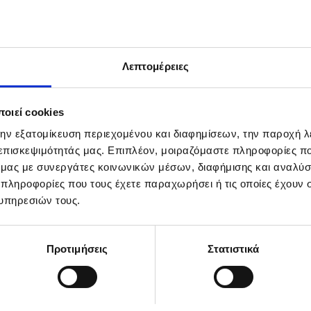
Λεπτομέρειες
οιεί cookies
την εξατομίκευση περιεχομένου και διαφημίσεων, την παροχή 
 επισκεψιμότητάς μας. Επιπλέον, μοιραζόμαστε πληροφορίες π
ό μας με συνεργάτες κοινωνικών μέσων, διαφήμισης και αναλύσ
 πληροφορίες που τους έχετε παραχωρήσει ή τις οποίες έχουν σ
rina Reiche (C-L) and British Secretary of State for Business and 
nsington Treaty, a landmark cooperation agreement signed in London in
υπηρεσιών τους.
Προτιμήσεις
Στατιστικά