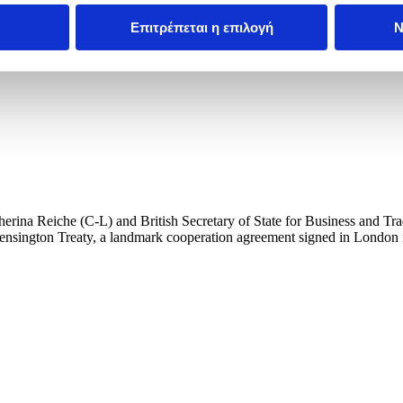
Επιτρέπεται η επιλογή
Ν
rina Reiche (C-L) and British Secretary of State for Business and 
nsington Treaty, a landmark cooperation agreement signed in London in