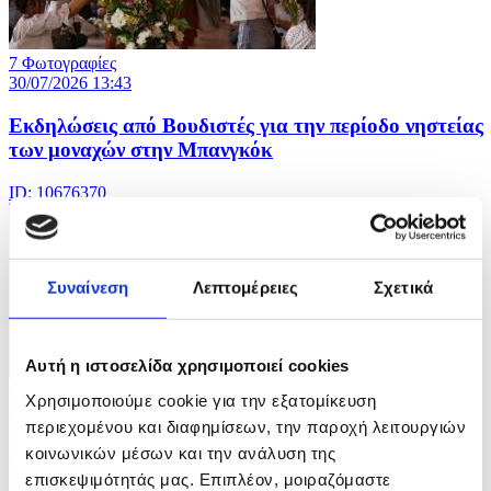
7 Φωτογραφίες
30/07/2026 13:43
Εκδηλώσεις από Βουδιστές για την περίοδο νηστείας
των μοναχών στην Μπανγκόκ
ID: 10676370
Συναίνεση
Λεπτομέρειες
Σχετικά
Αυτή η ιστοσελίδα χρησιμοποιεί cookies
9 Φωτογραφίες
Χρησιμοποιούμε cookie για την εξατομίκευση
30/07/2026 13:40
περιεχομένου και διαφημίσεων, την παροχή λειτουργιών
Πυραυλική επίθεση Ρωσίας στο Κίεβο
κοινωνικών μέσων και την ανάλυση της
επισκεψιμότητάς μας. Επιπλέον, μοιραζόμαστε