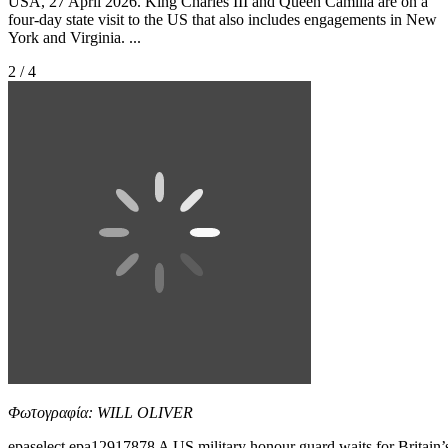
USA, 27 April 2026. King Charles III and Queen Camilla are on a
four-day state visit to the US that also includes engagements in New
York and Virginia. ...
2 / 4
Φωτογραφία: WILL OLIVER
epaselect epa12917878 A US military honour guard waits for Britain’