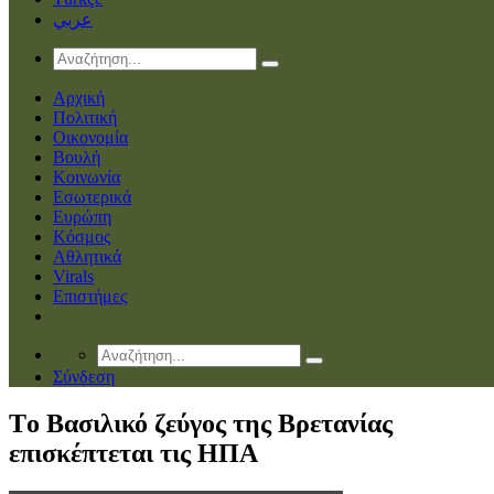
عربي
Αρχική
Πολιτική
Οικονομία
Βουλή
Κοινωνία
Εσωτερικά
Ευρώπη
Κόσμος
Αθλητικά
Virals
Επιστήμες
Σύνδεση
Tο Βασιλικό ζεύγος της Βρετανίας
επισκέπτεται τις ΗΠΑ