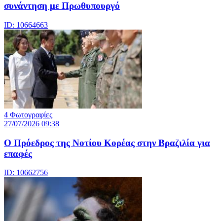
συνάντηση με Πρωθυπουργό
ID: 10664663
4 Φωτογραφίες
27/07/2026 09:38
Ο Πρόεδρος της Νοτίου Κορέας στην Βραζιλία για
επαφές
ID: 10662756