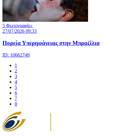
5 Φωτογραφίες
27/07/2026 09:33
Πορεία Υπερηφάνειας στην Μπραζίλια
ID: 10662749
1
2
3
4
5
6
7
8