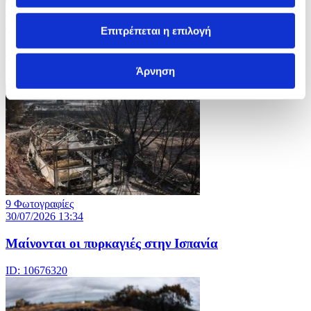
7 Φωτογραφίες
30/07/2026 13:36
Επιτρέπεται η επιλογή
Χαμηλή η στάθμη του Ρήνου εξαιτίας καύσωνα
Άρνηση
ID: 10676328
9 Φωτογραφίες
30/07/2026 13:34
Μαίνονται οι πυρκαγιές στην Ισπανία
ID: 10676320