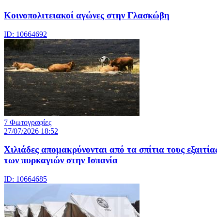
Κοινοπολιτειακοί αγώνες στην Γλασκώβη
ID: 10664692
7 Φωτογραφίες
27/07/2026 18:52
Χιλιάδες απομακρύνονται από τα σπίτια τους εξαιτία
των πυρκαγιών στην Ισπανία
ID: 10664685