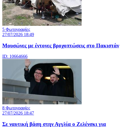
5 Φωτογραφίες
27/07/2026 18:49
Μουσώνες με έντονες βροχοπτώσεις στο Πακιστάν
ID: 10664666
8 Φωτογραφίες
27/07/2026 18:47
Σε ναυτική βάση στην Αγγλία ο Ζελένσκι για