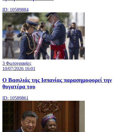
ID: 10589884
3 Φωτογραφίες
10/07/2026 16:01
Ο Βασιλιάς της Ισπανίας παρασημοφορεί την
θυγατέρα του
ID: 10589861