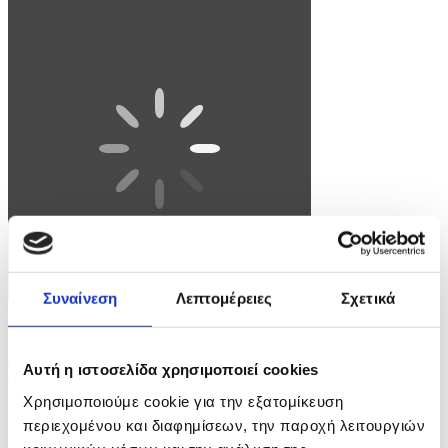
Συναίνεση
Λεπτομέρειες
Σχετικά
Φωτογραφία: CHRIS TORRES
epaselect epa12922992 Filipino girl group BINI arrives on the red
Αυτή η ιστοσελίδα χρησιμοποιεί cookies
carpet for the Billboard Woman in Music Awards at the Hollywood
Palladium in Hollywood, California, USA, 29 April 2026.
Χρησιμοποιούμε cookie για την εξατομίκευση
EPA/CHRIS TORRES
περιεχομένου και διαφημίσεων, την παροχή λειτουργιών