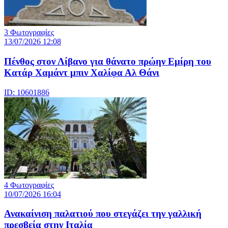
3 Φωτογραφίες
13/07/2026 12:08
Πένθος στον Λίβανο για θάνατο πρώην Εμίρη του
Κατάρ Χαμάντ μπιν Χαλίφα Αλ Θάνι
ID: 10601886
4 Φωτογραφίες
10/07/2026 16:04
Ανακαίνιση παλατιού που στεγάζει την γαλλική
πρεσβεία στην Ιταλία