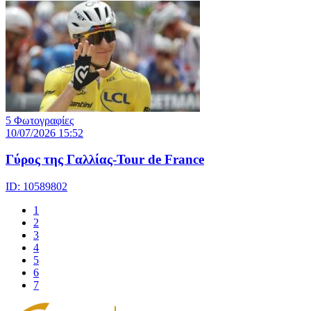
5 Φωτογραφίες
10/07/2026 15:52
Γύρος της Γαλλίας-Tour de France
ID: 10589802
1
2
3
4
5
6
7