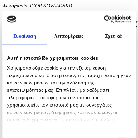
Φωτογραφία: IGOR KOVALENKO
epa12925690 Cyclists take part in a bike ride to mark the opening of
the cycling season in Bishkek, Kyrgyzstan, 01 May 2026. The mayor
of Bishkek led the peloton from Asanov Victory Park to the Gazprom
Children's Sports Center. The bike ride is dedicated to the 148th
Συναίνεση
Λεπτομέρειες
Σχετικά
anniversary of the capital. EPA/IGOR KOVALENKO
6 / 8
Αυτή η ιστοσελίδα χρησιμοποιεί cookies
Χρησιμοποιούμε cookie για την εξατομίκευση
περιεχομένου και διαφημίσεων, την παροχή λειτουργιών
κοινωνικών μέσων και την ανάλυση της
επισκεψιμότητάς μας. Επιπλέον, μοιραζόμαστε
πληροφορίες που αφορούν τον τρόπο που
χρησιμοποιείτε τον ιστότοπό μας με συνεργάτες
κοινωνικών μέσων, διαφήμισης και αναλύσεων, οι
οποίοι ενδεχομένως να τις συνδυάσουν με άλλες
πληροφορίες που τους έχετε παραχωρήσει ή τις οποίες
έχουν συλλέξει σε σχέση με την από μέρους σας χρήση
Επιλογή