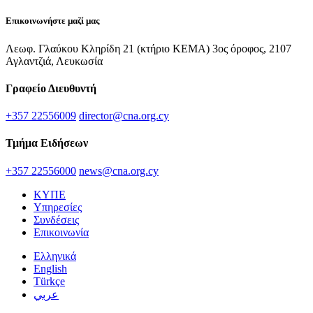
Επικοινωνήστε μαζί μας
Λεωφ. Γλαύκου Κληρίδη 21 (κτήριο ΚΕΜΑ) 3ος όροφος, 2107
Αγλαντζιά, Λευκωσία
Γραφείο Διευθυντή
+357 22556009
director@cna.org.cy
Τμήμα Ειδήσεων
+357 22556000
news@cna.org.cy
ΚΥΠΕ
Υπηρεσίες
Συνδέσεις
Επικοινωνία
Ελληνικά
English
Türkçe
عربي