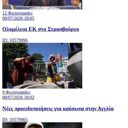
12 Φωτογραφίες
08/07/2026 18:05
Ολομέλεια ΕΚ στο Στρασβούργο
ID: 10579996
9 Φωτογραφίες
08/07/2026 18:02
Νέες προειδοποιήσεις για καύσωνα στην Αγγλία
ID: 10579965