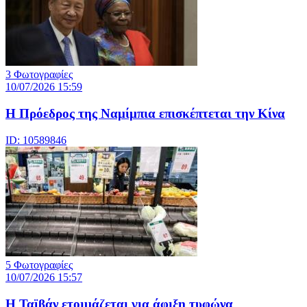
3 Φωτογραφίες
10/07/2026 15:59
Η Πρόεδρος της Ναμίμπια επισκέπτεται την Κίνα
ID: 10589846
5 Φωτογραφίες
10/07/2026 15:57
Η Ταϊβάν ετοιμάζεται για άφιξη τυφώνα